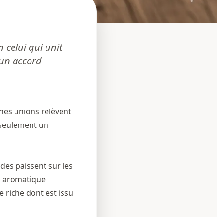
n celui qui unit
'un accord
nes unions relèvent
s seulement un
rdes paissent sur les
é aromatique
e riche dont est issu