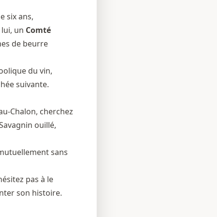
e six ans,
 lui, un
Comté
ômes de beurre
oolique du vin,
chée suivante.
au-Chalon
, cherchez
Savagnin ouillé,
t mutuellement sans
ésitez pas à le
nter son histoire.