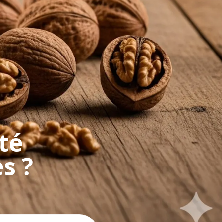
té
s ?