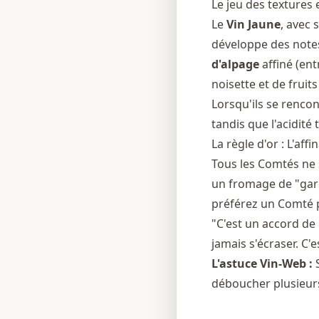
Le jeu des textures
Le
Vin Jaune
, avec 
développe des notes 
d'alpage
affiné (ent
noisette et de fruits
Lorsqu'ils se rencon
tandis que l'acidité
La règle d'or : L'aff
Tous les Comtés ne 
un fromage de "gard
préférez un Comté p
"C'est un accord de
jamais s'écraser. C'e
L'astuce Vin-Web :
S
déboucher plusieurs 