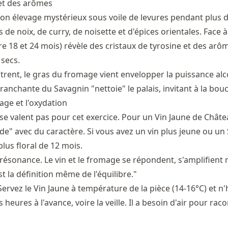
 et des arômes
son élevage mystérieux sous voile de levures pendant plus d
de noix, de curry, de noisette et d'épices orientales. Face à
re 18 et 24 mois) révèle des cristaux de tyrosine et des ar
 secs.
trent, le gras du fromage vient envelopper la puissance alc
 tranchante du Savagnin "nettoie" le palais, invitant à la bou
inage et l'oxydation
se valent pas pour cet exercice. Pour un Vin Jaune de
Châte
e" avec du caractère. Si vous avez un vin plus jeune ou un 
lus floral de 12 mois.
 résonance. Le vin et le fromage se répondent, s'amplifien
st la définition même de l'équilibre."
ervez le Vin Jaune à température de la pièce (14-16°C) et n'h
heures à l'avance, voire la veille. Il a besoin d'air pour raco