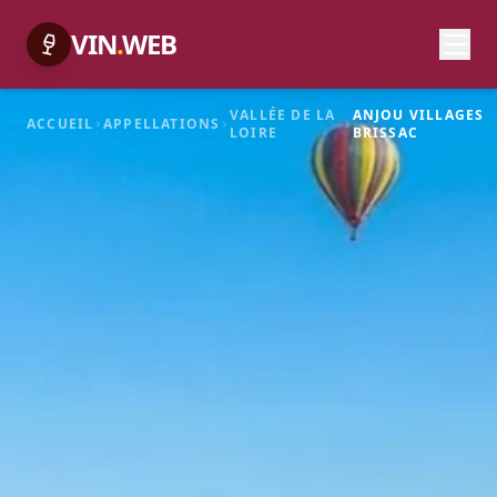
VIN
.
WEB
VALLÉE DE LA
ANJOU VILLAGES
ACCUEIL
APPELLATIONS
LOIRE
BRISSAC