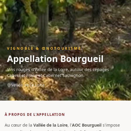
VIGNOBLE & ŒNOTOURISME
Appellation
Bourgueil
Vins rouges d’Vallée de la Loire, autour des cépages
Cabernet Franc et Cabernet Sauvignon.
Vallée de la Loire
À PROPOS DE L'APPELLATION
Au cœur de la
Vallée de la Loire
, l'
AOC
Bourgueil
s'impose