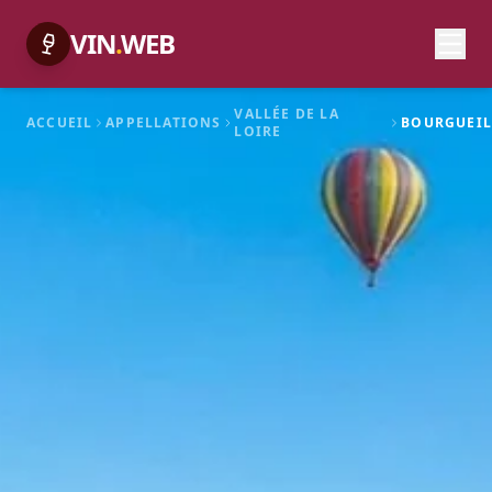
VIN
.
WEB
VALLÉE DE LA
ACCUEIL
APPELLATIONS
BOURGUEIL
LOIRE