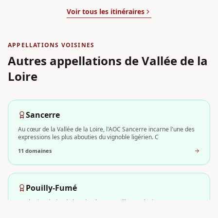
Voir tous les itinéraires
APPELLATIONS VOISINES
Autres appellations
de Vallée de la
Loire
Sancerre
Au cœur de la Vallée de la Loire, l'AOC Sancerre incarne l'une des
expressions les plus abouties du vignoble ligérien. C
11
domaine
s
Pouilly-Fumé
Sur la rive droite de la Loire, l'AOC Pouilly-Fumé s'impose comme
l'une des expressions les plus singulières du Sauvigno