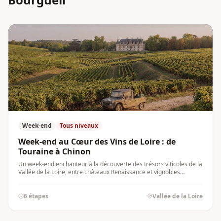
Week-end
Tous niveaux
Week-end au Cœur des Vins de Loire : de
Touraine à Chinon
Un week-end enchanteur à la découverte des trésors viticoles de la
Vallée de la Loire, entre châteaux Renaissance et vignobles
séculaires. De Vouvray à Chinon, laissez-vous séduire par la
diversité des cépages ligériens, du chenin ensoleillé au cabernet
franc élégant.
6
étapes
Vallée de la Loire