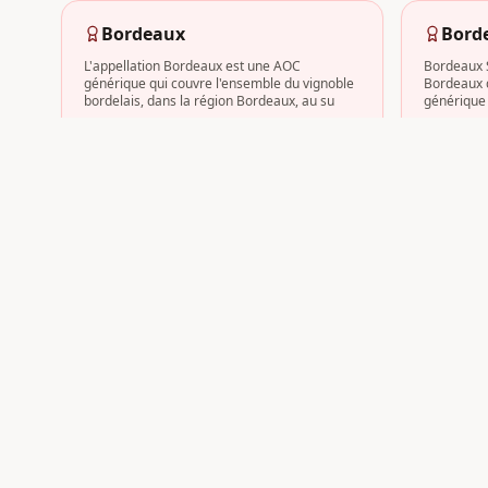
Bordeaux
Bord
L'appellation Bordeaux est une AOC
Bordeaux S
générique qui couvre l'ensemble du vignoble
Bordeaux q
bordelais, dans la région Bordeaux, au su
générique 
14
domaine
s
13
domain
Haut-Médoc
Pess
Le Haut-Médoc désigne la partie méridionale
Pessac-Lé
du Médoc, au cœur de la région Bordeaux.
AOC les pl
Cette AOC regroupe les communes les
bordelais,
10
domaine
s
9
domaine
Vous avez un domaine en
Ca