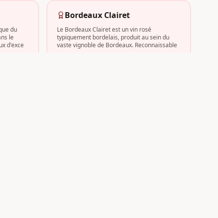
Bordeaux Clairet
que du
Le Bordeaux Clairet est un vin rosé
ns le
typiquement bordelais, produit au sein du
ux d'exce
vaste vignoble de Bordeaux. Reconnaissable
12
domaine
s
aux
Côtes-de-Bourg
ncipale
Nichée sur la rive droite de la Gironde,
laye, au
l'appellation Côtes-de-Bourg fait partie des
AOC historiques de la région Borde
8
domaine
s