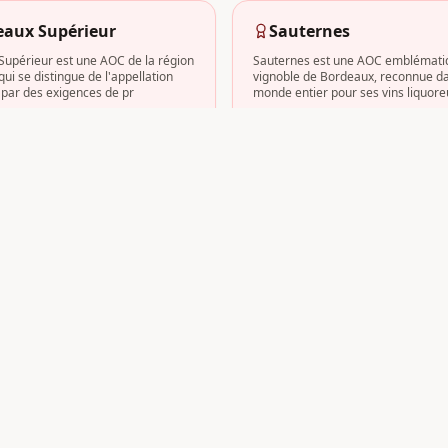
eaux Supérieur
Sauternes
upérieur est une AOC de la région
Sauternes est une AOC emblémati
ui se distingue de l'appellation
vignoble de Bordeaux, reconnue da
par des exigences de pr
monde entier pour ses vins liquore
e
s
13
domaine
s
ac-Léognan
Blaye-Côtes-de-Borde
ognan s'impose comme l'une des
Blaye-Côtes-de-Bordeaux est la pri
us prestigieuses du vignoble
appellation rouge de la région de B
 née de la volonté de singulari
cœur du vignoble bordelais. Située
s
8
domaine
s
dillac-Côtes-de-Bordeaux
?