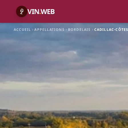
VIN
.
WEB
ACCUEIL
APPELLATIONS
BORDELAIS
CADILLAC-CÔTE