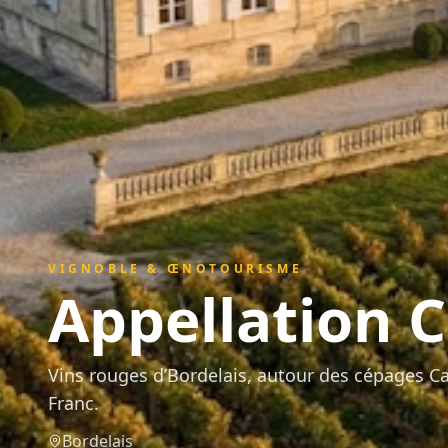
VIGNOBLE & ŒNOTOURISME
Appellation
C
Vins rouges d’Bordelais, autour des cépages C
Franc.
Bordelais