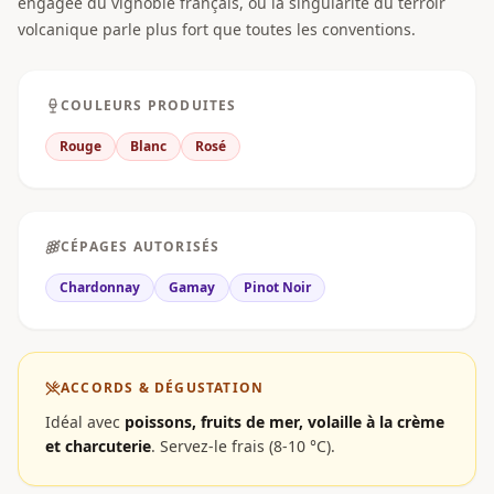
engagée du vignoble français, où la singularité du terroir
volcanique parle plus fort que toutes les conventions.
COULEURS PRODUITES
Rouge
Blanc
Rosé
CÉPAGES AUTORISÉS
Chardonnay
Gamay
Pinot Noir
ACCORDS & DÉGUSTATION
Idéal avec
poissons, fruits de mer, volaille à la crème
et charcuterie
.
Servez-le frais (8-10 °C).