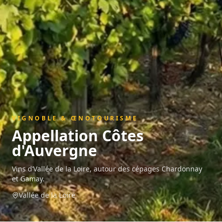
VIGNOBLE & ŒNOTOURISME
Appellation
Côtes
d'Auvergne
Vins d’Vallée de la Loire, autour des cépages Chardonnay
et Gamay.
Vallée de la Loire