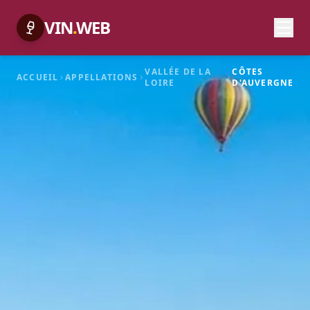
VIN
.
WEB
VALLÉE DE LA
CÔTES
ACCUEIL
APPELLATIONS
LOIRE
D'AUVERGNE