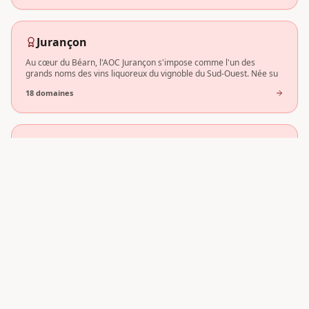
Jurançon
Au cœur du Béarn, l'AOC Jurançon s'impose comme l'un des
grands noms des vins liquoreux du vignoble du Sud-Ouest. Née su
18
domaine
s
Armagnac
L'Armagnac n'est pas un vin mais une eau-de-vie, considérée
comme la plus ancienne de France. Produit au cœur du Sud-Oue
7
domaine
s
Floc de Gascogne
Le Floc de Gascogne est un apéritif gascon d'exception, né de
l'alliance entre le moût de raisin frais et l'Armagnac. Ce
6
domaine
s