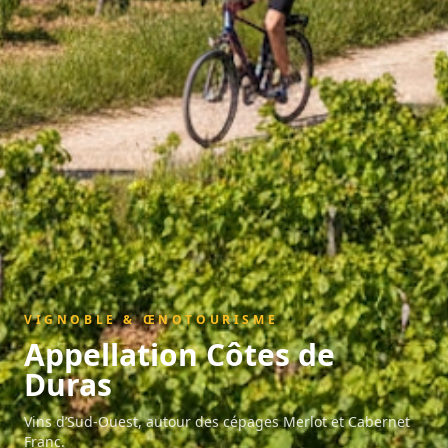
VIGNOBLE & ŒNOTOURISME
Appellation
Côtes de
Duras
Vins d’Sud-Ouest, autour des cépages Merlot et Cabernet
Franc.