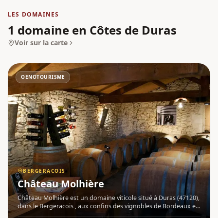
LES DOMAINES
1 domaine en Côtes de Duras
Voir sur la carte
OENOTOURISME
BERGERACOIS
Château Molhière
Château Molhière est un domaine viticole situé à Duras (47120),
dans le Bergeracois , aux confins des vignobles de Bordeaux et
de Bergerac. Niché face au Château des Ducs et au village de