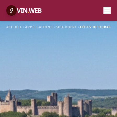
VIN
.
WEB
ACCUEIL
APPELLATIONS
SUD-OUEST
CÔTES DE DURAS