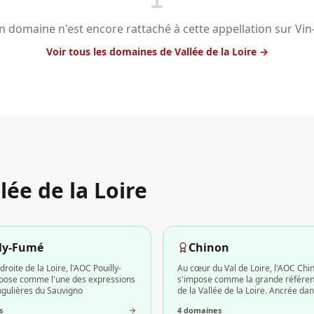
 domaine n'est encore rattaché à cette appellation sur Vi
Voir tous les domaines
de Vallée de la Loire
→
lée de la Loire
lly-Fumé
Chinon
 droite de la Loire, l'AOC Pouilly-
Au cœur du Val de Loire, l'AOC Chi
pose comme l'une des expressions
s'impose comme la grande référe
ingulières du Sauvigno
de la Vallée de la Loire. Ancrée da
s
4
domaine
s