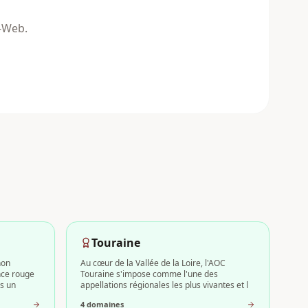
n-Web.
Touraine
non
Au cœur de la Vallée de la Loire, l'AOC
nce rouge
Touraine s'impose comme l'une des
ns un
appellations régionales les plus vivantes et l
4
domaine
s