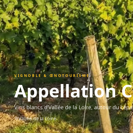
VIGNOBLE & ŒNOTOURISME
Appellation
C
Vins blancs d’Vallée de la Loire, autour du cé
Vallée de la Loire