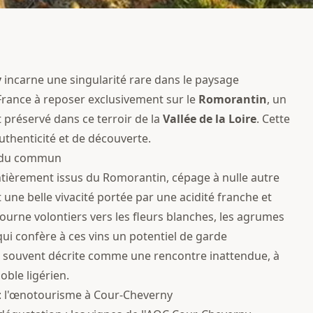
y
incarne une singularité rare dans le paysage
en France à reposer exclusivement sur le
Romorantin
, un
 préservé dans ce terroir de la
Vallée de la Loire
. Cette
authenticité et de découverte.
s du commun
entièrement issus du Romorantin, cépage à nulle autre
t une belle vivacité portée par une acidité franche et
ourne volontiers vers les fleurs blanches, les agrumes
qui confère à ces vins un potentiel de garde
t souvent décrite comme une rencontre inattendue, à
noble ligérien.
s : l'œnotourisme à Cour-Cheverny