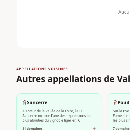
Aucun
APPELLATIONS VOISINES
Autres appellations
de Val
Sancerre
Poui
Au cœur de la Vallée de la Loire, l'AOC
Sur la rive
Sancerre incarne l'une des expressions les
Fumé s'im
plus abouties du vignoble ligérien. C
les plus s
11
domaine
s
7
domaine