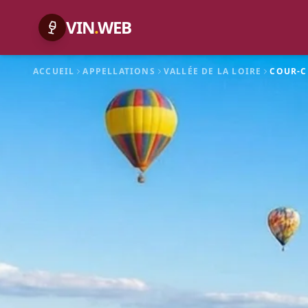
VIN
.
WEB
ACCUEIL
APPELLATIONS
VALLÉE DE LA LOIRE
COUR-C