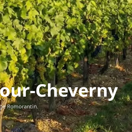
our-Cheverny
page Romorantin.