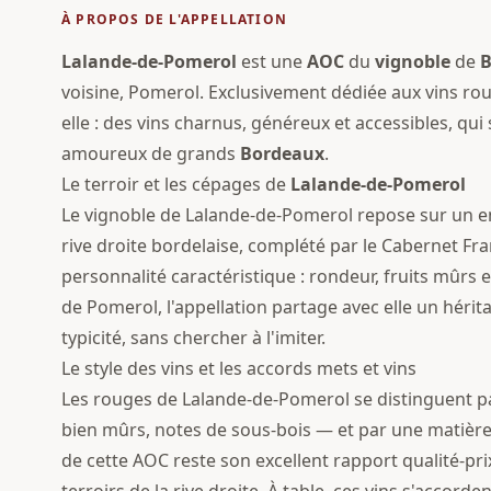
À PROPOS DE L'APPELLATION
Lalande-de-Pomerol
est une
AOC
du
vignoble
de
B
voisine, Pomerol. Exclusivement dédiée aux vins roug
elle : des vins charnus, généreux et accessibles, qu
amoureux de grands
Bordeaux
.
Le terroir et les cépages de
Lalande-de-Pomerol
Le vignoble de Lalande-de-Pomerol repose sur un e
rive droite bordelaise, complété par le Cabernet Fran
personnalité caractéristique : rondeur, fruits mûrs 
de Pomerol, l'appellation partage avec elle un hér
typicité, sans chercher à l'imiter.
Le style des vins et les accords mets et vins
Les rouges de Lalande-de-Pomerol se distinguent pa
bien mûrs, notes de sous-bois — et par une matièr
de cette AOC reste son excellent rapport qualité-prix