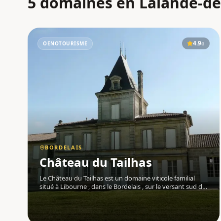
5 domaines en Lalande-d
4.9
OENOTOURISME
G
BORDELAIS
Château du Tailhas
Le Château du Tailhas est un domaine viticole familial
situé à Libourne , dans le Bordelais , sur le versant sud du
plateau de Pomerol . Géré par Luc Nebout, ce domaine
perpétue une tradition vigneronne transmise de
génération en génération