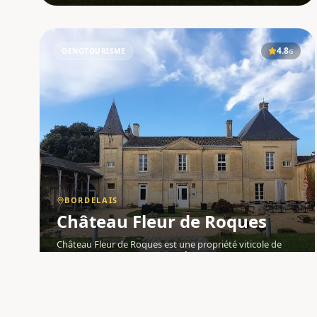
4.8
OENOTOURISME
G
BORDELAIS
Château Fleur de Roques
Château Fleur de Roques est une propriété viticole de
l'appellation Puisseguin-Saint-Émilion , nichée au cœur du
vignoble bordelais , à seulement quelques minutes de
Saint-Émilion. Ce domaine authentique, certifié en
Agriculture Biologique