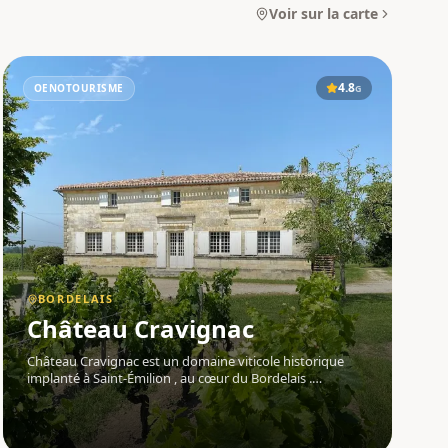
Voir sur la carte
4.8
OENOTOURISME
G
BORDELAIS
Château Cravignac
Château Cravignac est un domaine viticole historique
implanté à Saint-Émilion , au cœur du Bordelais .
Propriété très ancienne, elle tire son nom de Jean-
Baptiste Lavau de Cravignac, avocat au parlement et
maire de Saint-Émilion au XVIIIe s