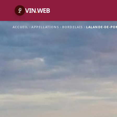
VIN
.
WEB
ACCUEIL
APPELLATIONS
BORDELAIS
LALANDE-DE-PO