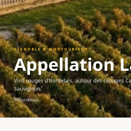
VIGNOBLE & ŒNOTOURISME
Appellation
L
Vins rouges d’Bordelais, autour des cépages C
Sauvignon.
Bordelais