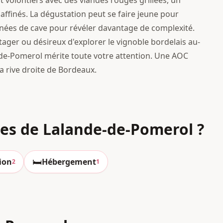
ent volontiers avec des viandes rouges grillées, un
ffinés. La dégustation peut se faire jeune pour
années de cave pour révéler davantage de complexité.
tager ou désireux d'explorer le vignoble bordelais au-
e-de-Pomerol mérite toute votre attention. Une AOC
la rive droite de Bordeaux.
nes
de Lalande-de-Pomerol
?
🛏️
ion
Hébergement
2
1