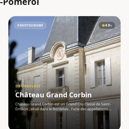
e-Pomerol
4.9
OENOTOURISME
G
BORDELAIS
Château Grand Corbin
Château Grand Corbin est un Grand Cru Classé de Saint-
Émilion , situé dans le Bordelais , l'une des appellations
les plus prestigieuses de France. Ce vignoble bénéficie
d'un terroir d'exception, aux portes de Pomerol, qui
confère à ses vins