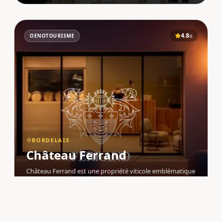
4.8
OENOTOURISME
G
BORDELAIS
Château Ferrand
Château Ferrand est une propriété viticole emblématique
de l'appellation Pomerol , située au 15 Chemin de la
Commanderie à Libourne (33500), dans le Bordelais .
Appartenant à la famille Gasparoux depuis 1934, ce
domaine incarne l'histoire e