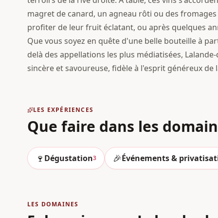
terroirs de la rive droite. À table, ces vins s'accord
magret de canard, un agneau rôti ou des fromages a
profiter de leur fruit éclatant, ou après quelques 
Que vous soyez en quête d'une belle bouteille à par
delà des appellations les plus médiatisées, Laland
sincère et savoureuse, fidèle à l'esprit généreux de 
LES EXPÉRIENCES
Que faire dans les domai
🍷
🎉
Dégustation
Événements & privatisat
3
LES DOMAINES