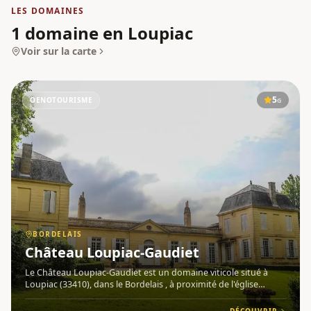
LES DOMAINES
1 domaine en Loupiac
Voir sur la carte
5
OENOTOURISME
G
BORDELAIS
Château Loupiac-Gaudiet
Le Château Loupiac-Gaudiet est un domaine viticole situé à
Loupiac (33410), dans le Bordelais , à proximité de l'église
romane du douzième siècle. Exposé plein sud sur des coteaux
surplombant la Garonne , le vignoble s'étend sur des sols ar