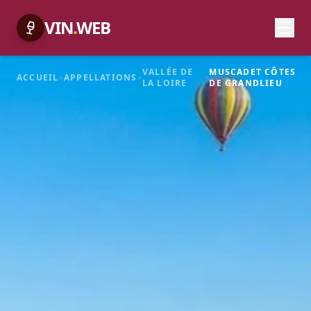
VIN
.
WEB
VALLÉE DE
MUSCADET CÔTES
ACCUEIL
APPELLATIONS
LA LOIRE
DE GRANDLIEU