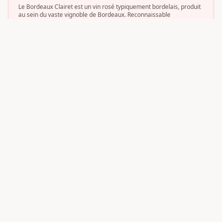
Le Bordeaux Clairet est un vin rosé typiquement bordelais, produit
au sein du vaste vignoble de Bordeaux. Reconnaissable
12
domaine
s
Haut-Médoc
Le Haut-Médoc désigne la partie méridionale du Médoc, au cœur
de la région Bordeaux. Cette AOC regroupe les communes les
10
domaine
s
Pessac-Léognan
Pessac-Léognan s'impose comme l'une des AOC les plus
prestigieuses du vignoble bordelais, née de la volonté de singulari
9
domaine
s
Blaye-Côtes-de-Bordeaux