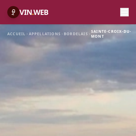
VIN
.
WEB
SAINTE-CROIX-DU-
ACCUEIL
APPELLATIONS
BORDELAIS
MONT