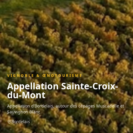
VIGNOBLE & ŒNOTOURISME
Appellation
Sainte-Croix-
du-Mont
Appellation d’Bordelais, autour des cépages Muscadelle et
Sauvignon Blanc.
Bordelais