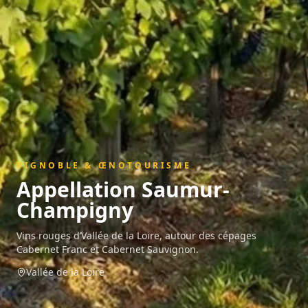
VIGNOBLE & ŒNOTOURISME
Appellation
Saumur-
Champigny
Vins rouges d’Vallée de la Loire, autour des cépages
Cabernet Franc et Cabernet Sauvignon.
Vallée de la Loire