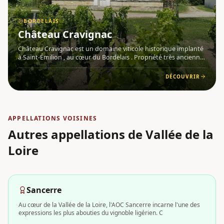
BORDELAIS
Château Cravignac
Château Cravignac est un domaine viticole historique implanté
à Saint-Émilion , au cœur du Bordelais . Propriété très ancienne,
elle tire son nom de Jean-Baptiste Lavau de Cravignac, avocat
au parlement et maire de Saint-Émilion au XVIIIe s
DÉCOUVRIR
APPELLATIONS VOISINES
Autres appellations
de Vallée de la
Loire
Sancerre
Au cœur de la Vallée de la Loire, l'AOC Sancerre incarne l'une des
expressions les plus abouties du vignoble ligérien. C