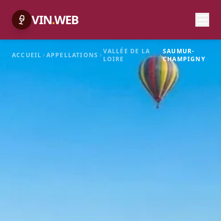
VIN
.
WEB
VALLÉE DE LA
SAUMUR-
ACCUEIL
APPELLATIONS
LOIRE
CHAMPIGNY