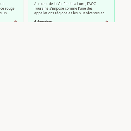
non
Au cœur de la Vallée de la Loire, l'AOC
nce rouge
Touraine s'impose comme l'une des
ns un
appellations régionales les plus vivantes et l
4
domaine
s
Côte Roannaise
 des
Au cœur de la Vallée de la Loire, l'AOC Côte
e la Vallée
Roannaise tire son caractère singulier d'un
vignoble établi sur des coteaux
2
domaine
s
Inscrire mon domaine