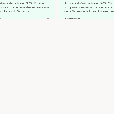
 droite de la Loire, l'AOC Pouilly-
Au cœur du Val de Loire, l'AOC Chi
pose comme l'une des expressions
s'impose comme la grande référe
ingulières du Sauvigno
de la Vallée de la Loire. Ancrée da
s
4
domaine
s
nt de Loire
Anjou
 de Loire est l'une des
L'AOC Anjou s'impose comme l'une
s effervescentes les plus
appellations les plus polyvalentes d
de la Vallée de la Loire. Élaboré
de la Loire, offrant une remarquabl
s
2
domaine
s
lençay
?
iez d'une visibilité