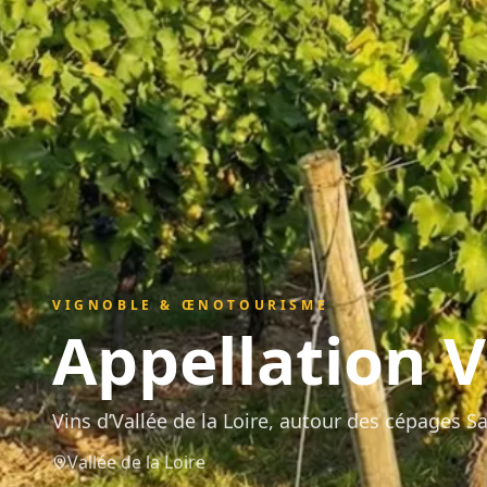
VIGNOBLE & ŒNOTOURISME
Appellation
V
Vins d’Vallée de la Loire, autour des cépages S
Vallée de la Loire