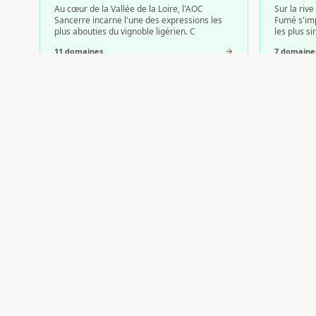
Au cœur de la Vallée de la Loire, l'AOC
Sur la rive
Sancerre incarne l'une des expressions les
Fumé s'im
plus abouties du vignoble ligérien. C
les plus s
11
domaine
s
7
domaine
Coteaux du Giennois
Créma
Nichée entre les méandres de la Loire et les
Le Crémant
collines douces du Berry, l'AOC Coteaux du
expression
Giennois est l'une de ces appell
élégantes 
selon
3
domaine
s
3
domaine
Vous avez un domaine en
Va
Inscrivez votre vignoble sur Vin-Web et bénéfic