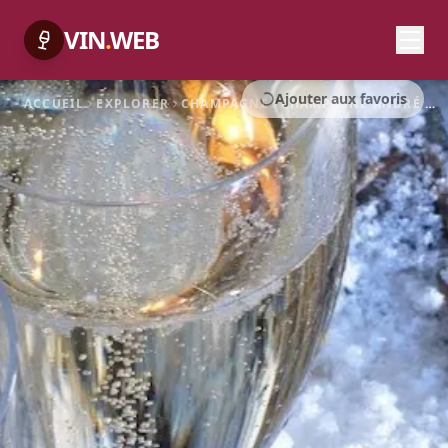
VIN
.
WEB
Ajouter aux favoris
ACCUEIL
EXPLORER
CHAMPAGNE
CHAMPAGNE ANDRÉ LENIQUE