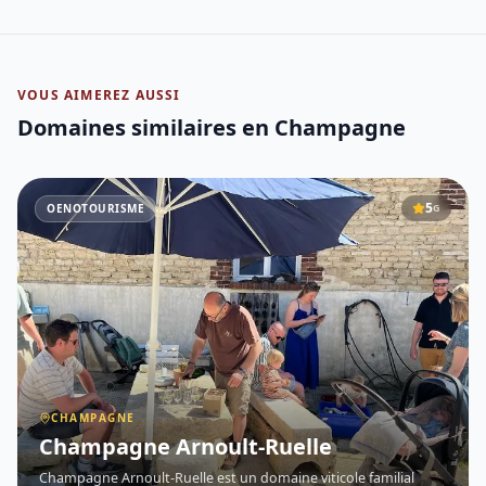
VOUS AIMEREZ AUSSI
Domaines similaires
en Champagne
5
OENOTOURISME
G
CHAMPAGNE
Champagne Arnoult-Ruelle
Champagne Arnoult-Ruelle est un domaine viticole familial