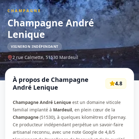
CHAMPAGNE
Champagne André
Lenique
VIGNERON INDÉPENDANT
2 rue Calmette,
51530
Mardeuil
À propos de
Champagne
4.8
André Lenique
Champagne André Lenique
est un domaine viticole
familial implanté à
Mardeuil
, en plein cœur de la
Champagne
(51530), à quelques kilomètres d'Épernay.
Ce producteur indépendant perpétue un savoir-faire
artisanal reconnu, avec une note Google de 4,8/5