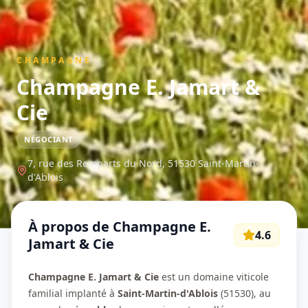
CHAMPAGNE
Champagne E. Jamart &
Cie
NÉGOCIANT
7, rue des Remparts du Nord,
51530
Saint-Martin-
d'Ablois
À propos de
Champagne E.
4.6
Jamart & Cie
Champagne E. Jamart & Cie
est un domaine viticole
familial implanté à
Saint-Martin-d'Ablois
(51530), au