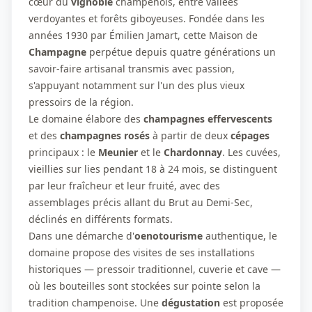
cœur du
vignoble
champenois, entre vallées
verdoyantes et forêts giboyeuses. Fondée dans les
années 1930 par Émilien Jamart, cette Maison de
Champagne
perpétue depuis quatre générations un
savoir-faire artisanal transmis avec passion,
s'appuyant notamment sur l'un des plus vieux
pressoirs de la région.
Le domaine élabore des
champagnes effervescents
et des
champagnes rosés
à partir de deux
cépages
principaux : le
Meunier
et le
Chardonnay
. Les cuvées,
vieillies sur lies pendant 18 à 24 mois, se distinguent
par leur fraîcheur et leur fruité, avec des
assemblages précis allant du Brut au Demi-Sec,
déclinés en différents formats.
Dans une démarche d'
oenotourisme
authentique, le
domaine propose des visites de ses installations
historiques — pressoir traditionnel, cuverie et cave —
où les bouteilles sont stockées sur pointe selon la
tradition champenoise. Une
dégustation
est proposée