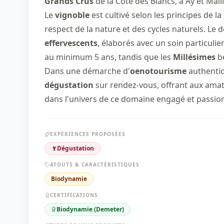
Grands Crus
de la Côte des Blancs, à Aÿ et Ma
Le
vignoble
est cultivé selon les principes de la
respect de la nature et des cycles naturels. L
effervescents
, élaborés avec un soin particulie
au minimum 5 ans, tandis que les
Millésimes
bé
Dans une démarche d'
oenotourisme
authenti
dégustation
sur rendez-vous, offrant aux ama
dans l'univers de ce domaine engagé et passio
EXPÉRIENCES PROPOSÉES
🍷
Dégustation
ATOUTS & CARACTÉRISTIQUES
Biodynamie
CERTIFICATIONS
Biodynamie (Demeter)