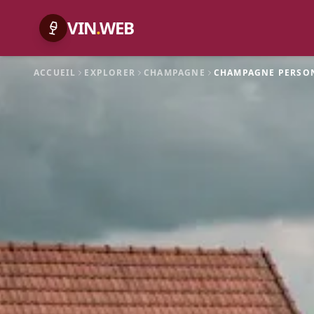
VIN
.
WEB
ACCUEIL
EXPLORER
CHAMPAGNE
CHAMPAGNE PERSO