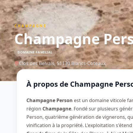
CHAMPAGNE
Champagne Per
DOMAINE FAMILIAL
Clos des Belvals,
51130
Blancs-Coteaux
À propos de
Champagne Pers
Champagne Person
est un domaine viticole fam
région
Champagne
. Fondé sur plusieurs génér
Person, quatrième génération de vignerons, qui 
vinification à la propriété. L'exploitation s'éte