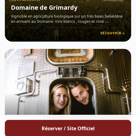
Domaine de Grimardy
Vignoble en agriculture biologique sur un très beau belvédère
en arrivant au Domaine. Vins blancs , rouges et rosé .
Dégustation avec vue sur un vallon donnant au loin sur la vallée
de la Dordogne .
DÉCOUVRIR
VISITE GUIDÉE
BERGERACOIS
Château de Panisseau
Réserver / Site Officiel
Château de Panisseau est un domaine viticole familial situé à