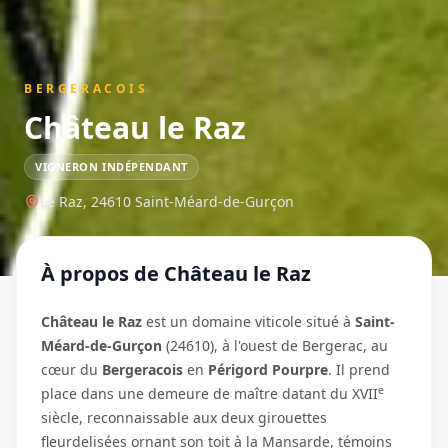
BERGERACOIS
Château le Raz
VIGNERON INDÉPENDANT
Le Raz,
24610
Saint-Méard-de-Gurçon
À propos de
Château le Raz
Château le Raz
est un domaine viticole situé à
Saint-
Méard-de-Gurçon
(24610), à l'ouest de Bergerac, au
cœur du
Bergeracois
en
Périgord Pourpre
. Il prend
e
place dans une demeure de maître datant du XVII
siècle, reconnaissable aux deux girouettes
fleurdelisées ornant son toit à la Mansarde, témoins