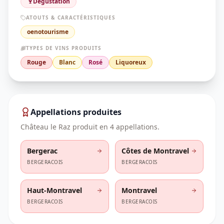
🍷
Dégustation
ATOUTS & CARACTÉRISTIQUES
oenotourisme
TYPES DE VINS PRODUITS
Rouge
Blanc
Rosé
Liquoreux
Appellations produites
Château le Raz
produit en
4
appellation
s
.
Bergerac
Côtes de Montravel
BERGERACOIS
BERGERACOIS
Haut-Montravel
Montravel
BERGERACOIS
BERGERACOIS