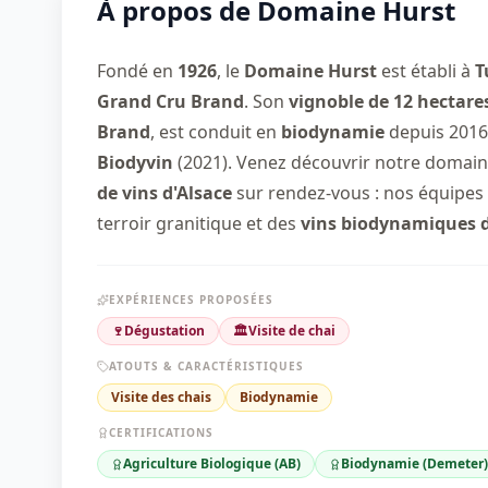
À propos de
Domaine Hurst
Fondé en
1926
, le
Domaine Hurst
est établi à
T
Grand Cru Brand
. Son
vignoble de 12 hectare
Brand
, est conduit en
biodynamie
depuis 2016,
Biodyvin
(2021). Venez découvrir notre domain
de vins d'Alsace
sur rendez-vous : nos équipes 
terroir granitique et des
vins biodynamiques d
EXPÉRIENCES PROPOSÉES
🍷
Dégustation
🏛️
Visite de chai
ATOUTS & CARACTÉRISTIQUES
Visite des chais
Biodynamie
CERTIFICATIONS
Agriculture Biologique (AB)
Biodynamie (Demeter)