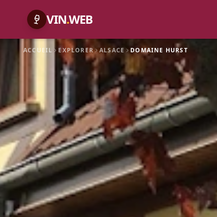
VIN
.
WEB
ACCUEIL
EXPLORER
ALSACE
DOMAINE HURST