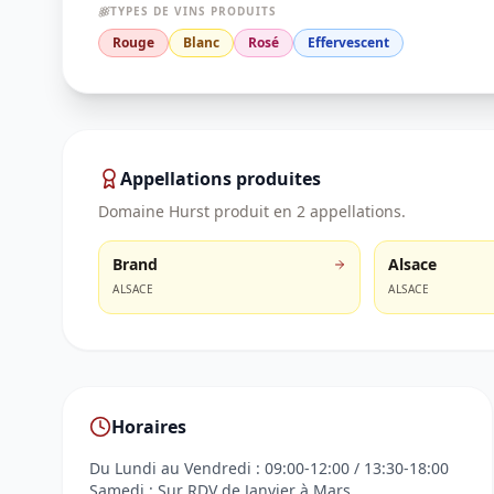
TYPES DE VINS PRODUITS
Rouge
Blanc
Rosé
Effervescent
Appellations produites
Domaine Hurst
produit en
2
appellation
s
.
Brand
Alsace
ALSACE
ALSACE
Horaires
Du Lundi au Vendredi : 09:00-12:00 / 13:30-18:00
Samedi : Sur RDV de Janvier à Mars