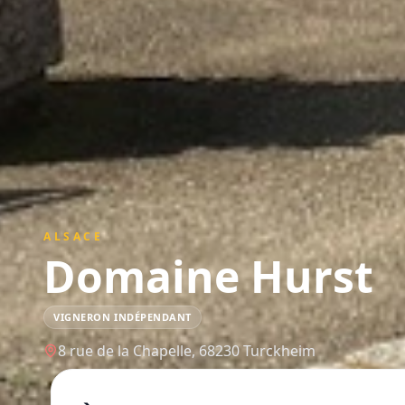
ALSACE
Domaine Hurst
VIGNERON INDÉPENDANT
8 rue de la Chapelle,
68230
Turckheim