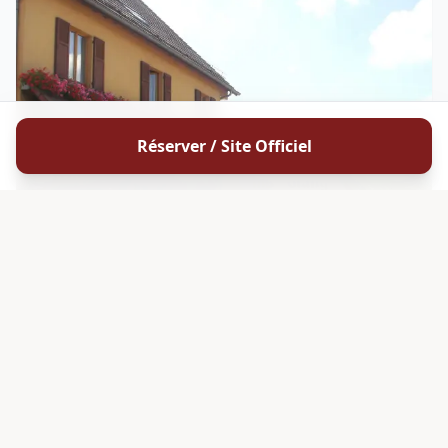
Réserver / Site Officiel
ALSACE
Vins Lorang Victor & Fils
Vins Lorang Victor &amp; Fils est un domaine viticole familial
implanté à Katzenthal , en Alsace (68230), situé au lieu-dit
Florimont, à proximité de Colmar sur la célèbre Route des Vins
d'Alsace . Membre du réseau Vigneron Indépendant , ce
DÉCOUVRIR
4.8
HVE
G