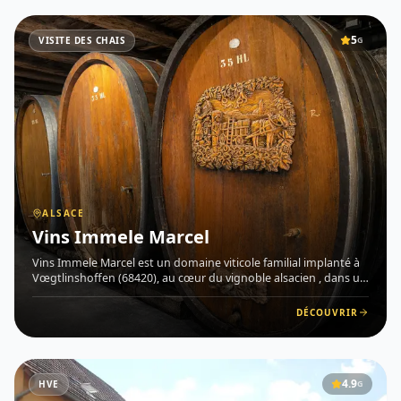
5
VISITE DES CHAIS
G
ALSACE
Vins Immele Marcel
Vins Immele Marcel est un domaine viticole familial implanté à
Vœgtlinshoffen (68420), au cœur du vignoble alsacien , dans un
village réputé pour l'excellente qualité de ses coteaux exposés
plein sud et sud-est. Situé sur un terroir marno-c
DÉCOUVRIR
4.9
HVE
G