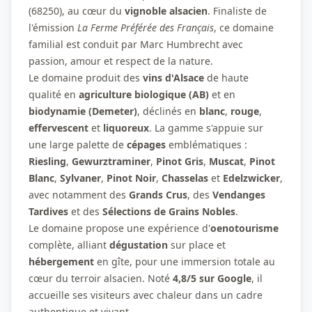
(68250), au cœur du
vignoble alsacien
. Finaliste de
l'émission
La Ferme Préférée des Français
, ce domaine
familial est conduit par Marc Humbrecht avec
passion, amour et respect de la nature.
Le domaine produit des
vins d'Alsace
de haute
qualité en
agriculture biologique (AB)
et en
biodynamie (Demeter)
, déclinés en
blanc
,
rouge
,
effervescent
et
liquoreux
. La gamme s'appuie sur
une large palette de
cépages
emblématiques :
Riesling
,
Gewurztraminer
,
Pinot Gris
,
Muscat
,
Pinot
Blanc
,
Sylvaner
,
Pinot Noir
,
Chasselas
et
Edelzwicker
,
avec notamment des
Grands Crus
, des
Vendanges
Tardives
et des
Sélections de Grains Nobles
.
Le domaine propose une expérience d'
oenotourisme
complète, alliant
dégustation
sur place et
hébergement
en gîte, pour une immersion totale au
cœur du terroir alsacien. Noté
4,8/5 sur Google
, il
accueille ses visiteurs avec chaleur dans un cadre
authentique et vivant.