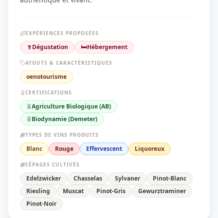
EXPÉRIENCES PROPOSÉES
🍷
Dégustation
🛏️
Hébergement
ATOUTS & CARACTÉRISTIQUES
oenotourisme
CERTIFICATIONS
Agriculture Biologique (AB)
Biodynamie (Demeter)
TYPES DE VINS PRODUITS
Blanc
Rouge
Effervescent
Liquoreux
CÉPAGES CULTIVÉS
Edelzwicker
Chasselas
Sylvaner
Pinot-Blanc
Riesling
Muscat
Pinot-Gris
Gewurztraminer
Pinot-Noir