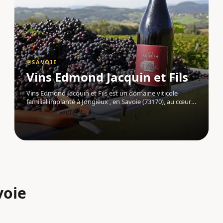
SAVOIE
Vins Edmond Jacquin et Fils
Vins Edmond Jacquin et Fils est un domaine viticole
familial implanté à Jongieux , en Savoie (73170), au cœur
d'un vignoble d'exception niché entre le Mont Charvaz et
le Rhône. Transmise de génération en génération, la
passion du vin anime
voie