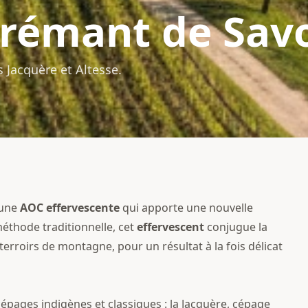
rémant de Sav
 Jacquère et Altesse.
 une
AOC
effervescente
qui apporte une nouvelle
éthode traditionnelle, cet
effervescent
conjugue la
 terroirs de montagne, pour un résultat à la fois délicat
épages indigènes et classiques : la Jacquère, cépage