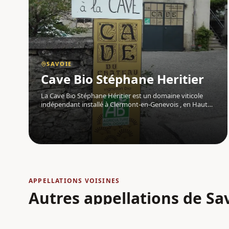
SAVOIE
Cave Bio Stéphane Heritier
La Cave Bio Stéphane Héritier est un domaine viticole
indépendant installé à Clermont-en-Genevois , en Haute-
Savoie , au cœur du vignoble savoyard . Porté par une
approche artisanale et engagée, ce vigneron cultive une
philosophie du vin fo
APPELLATIONS VOISINES
Autres appellations
de Sa