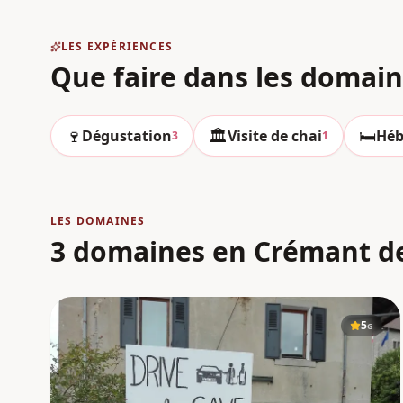
LES EXPÉRIENCES
Que faire dans les domai
🍷
🏛️
🛏️
Dégustation
Visite de chai
Héb
3
1
LES DOMAINES
3 domaines en Crémant d
5
G