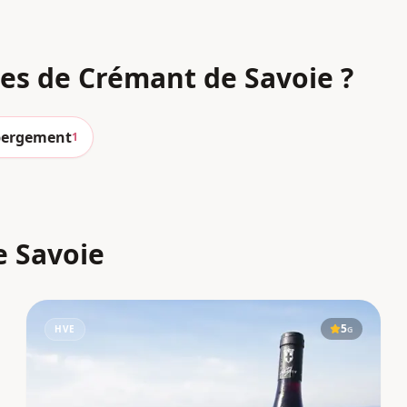
nes
de Crémant de Savoie
?
ergement
1
e Savoie
5
HVE
G