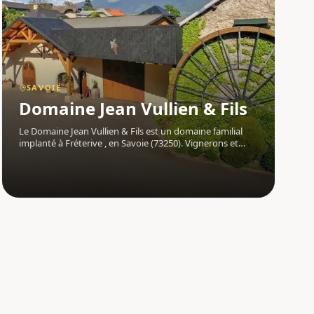
SAVOIE
Domaine Jean Vullien & Fils
Le Domaine Jean Vullien & Fils est un domaine familial
implanté à Fréterive , en Savoie (73250). Vignerons et
pépiniéristes, David et Olivier Vullien cultivent leurs
vignes avec exigence et respect du terroir, sur des
coteaux plein sud aux