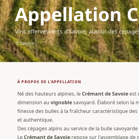
Appellation
C
Vins effervescents d’Savoie, autour des cépages
Savoie
À PROPOS DE L'APPELLATION
Né des hauteurs alpines, le
Crémant de Savoie
est
dimension au
vignoble
savoyard. Élaboré selon la m
finesse des bulles à la fraîcheur caractéristique des
et authentique.
Des cépages alpins au service de la bulle savoyarde
Le
Crémant de Savoie
repose sur l'assemblage de c