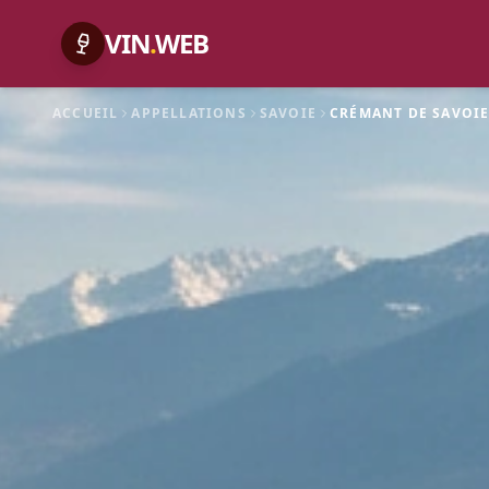
VIN
.
WEB
ACCUEIL
APPELLATIONS
SAVOIE
CRÉMANT DE SAVOI