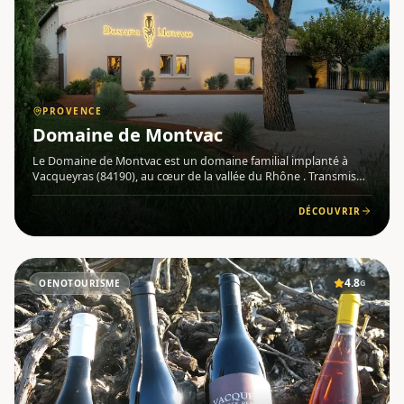
PROVENCE
Domaine de Montvac
Le Domaine de Montvac est un domaine familial implanté à
Vacqueyras (84190), au cœur de la vallée du Rhône . Transmis
de mère en filles depuis plusieurs générations, il perpétue une
tradition viticole profondément ancrée dans ce terroir du
DÉCOUVRIR
4.8
OENOTOURISME
G