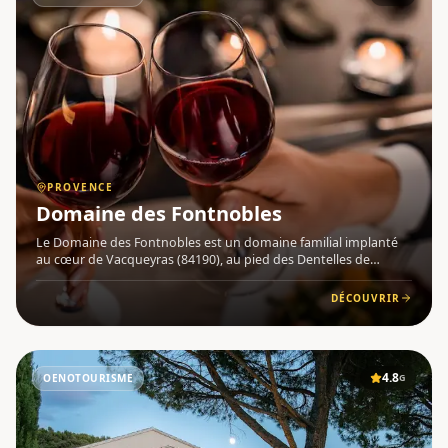
PROVENCE
Domaine des Fontnobles
Le Domaine des Fontnobles est un domaine familial implanté
au cœur de Vacqueyras (84190), au pied des Dentelles de
Montmirail , dans le Vaucluse en Provence . Le vignoble ,
exposé plein sud et abrité du mistral, bénéficie de trois
DÉCOUVRIR
appellati
4.8
OENOTOURISME
G