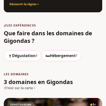
Découvrir la région
LES EXPÉRIENCES
Que faire dans les domaines
de
Gigondas
?
🍷
🛏️
Dégustation
Hébergement
3
1
LES DOMAINES
3 domaines en Gigondas
Voir sur la carte
5
OENOTOURISME
G