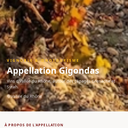
VIGNOBLE & ŒNOTOURISME
Appellation
Gigondas
Vins d’Vallée du Rhône, autour des cépages Grenache et
Syrah.
Vallée du Rhône
À PROPOS DE L'APPELLATION