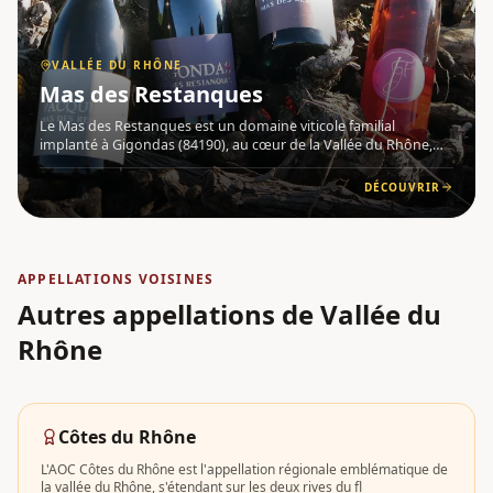
VALLÉE DU RHÔNE
Mas des Restanques
Le Mas des Restanques est un domaine viticole familial
implanté à Gigondas (84190), au cœur de la Vallée du Rhône,
aux pieds des emblématiques Dentelles de Montmirail . Il
produit des vins biologiques au sein de deux appellations
DÉCOUVRIR
prestigieu
APPELLATIONS VOISINES
Autres appellations
de Vallée du
Rhône
Côtes du Rhône
L'AOC Côtes du Rhône est l'appellation régionale emblématique de
la vallée du Rhône, s'étendant sur les deux rives du fl