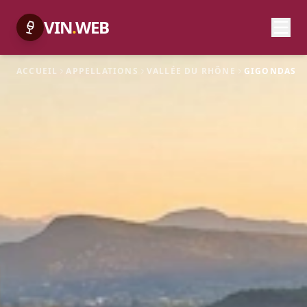
VIN
.
WEB
ACCUEIL
APPELLATIONS
VALLÉE DU RHÔNE
GIGONDAS