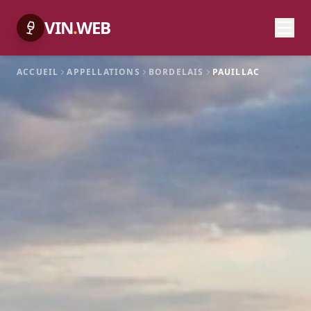
VIN
.
WEB
ACCUEIL
APPELLATIONS
BORDELAIS
PAUILLAC