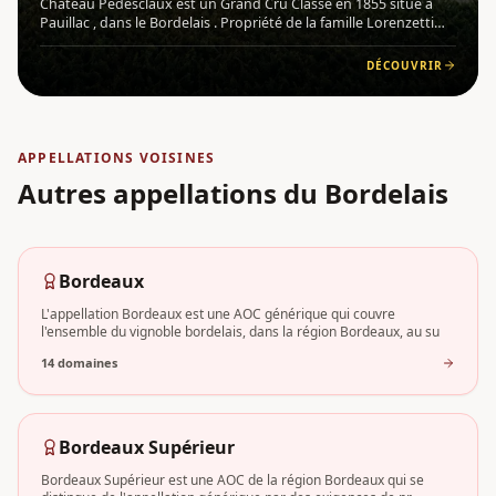
Château Pédesclaux est un Grand Cru Classé en 1855 situé à
Pauillac , dans le Bordelais . Propriété de la famille Lorenzetti
depuis 2009, ce domaine emblématique du vignoble médocain
s'est engagé dans une transformation profonde, alliant ex
DÉCOUVRIR
APPELLATIONS VOISINES
Autres appellations
du Bordelais
Bordeaux
L'appellation Bordeaux est une AOC générique qui couvre
l'ensemble du vignoble bordelais, dans la région Bordeaux, au su
14
domaine
s
Bordeaux Supérieur
Bordeaux Supérieur est une AOC de la région Bordeaux qui se