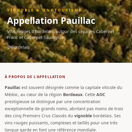
VIGNOBLE & ŒNOTOURISME
Appellation
Pauillac
Vins rouges d’Bordelais, autour des cépages Cabernet
Franc et Cabernet Sauvignon.
Bordelais
À PROPOS DE L'APPELLATION
Pauillac
est souvent désignée comme la capitale viticole du
Médoc, au cœur de la région
Bordeaux
. Cette
AOC
prestigieuse se distingue par une concentration
exceptionnelle de grands noms, abritant pas moins de trois
des cinq Premiers Crus Classés du
vignoble
bordelais. Ses
vins rouges puissants, complexes et taillés pour une très
longue garde en font une référence mondiale.