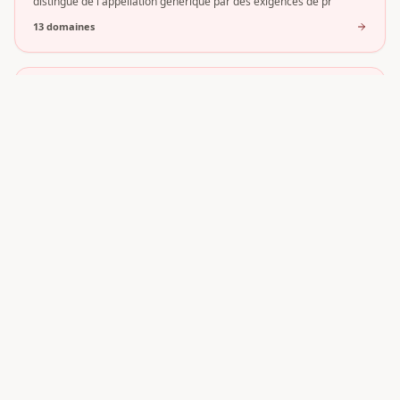
distingue de l'appellation générique par des exigences de pr
13
domaine
s
Sauternes
Sauternes est une AOC emblématique du vignoble de Bordeaux,
reconnue dans le monde entier pour ses vins liquoreux d'exce
13
domaine
s
Bordeaux Clairet
Le Bordeaux Clairet est un vin rosé typiquement bordelais, produit
au sein du vaste vignoble de Bordeaux. Reconnaissable
12
domaine
s
Haut-Médoc
Le Haut-Médoc désigne la partie méridionale du Médoc, au cœur