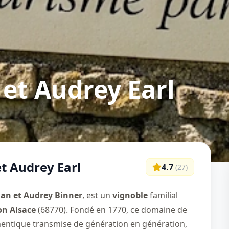
 et Audrey Earl
et Audrey Earl
4.7
(
27
)
ian et Audrey Binner
, est un
vignoble
familial
on Alsace
(68770). Fondé en 1770, ce domaine de
thentique transmise de génération en génération,