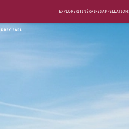
EXPLORER
ITINÉRAIRES
APPELLATION
UDREY EARL