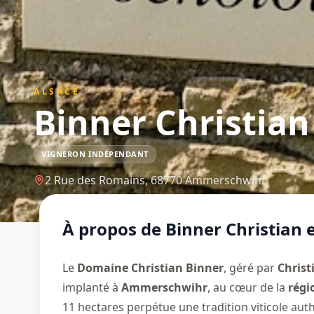
ALSACE
Binner Christian
VIGNERON INDÉPENDANT
2 Rue des Romains,
68770
Ammerschwihr
À propos de
Binner Christian 
Le
Domaine Christian Binner
, géré par
Christ
implanté à
Ammerschwihr
, au cœur de la
régi
11 hectares perpétue une tradition viticole au