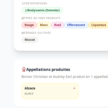
CERTIFICATIONS
Biodynamie (Demeter)
TYPES DE VINS PRODUITS
Rouge
Blanc
Rosé
Effervescent
Liquoreux
CÉPAGES CULTIVÉS
Muscat
Appellations produites
Binner Christian et Audrey Earl
produit en
1
appellat
Alsace
ALSACE