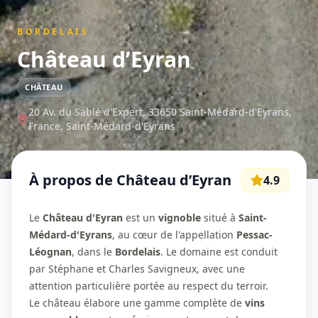
BORDELAIS
Château d’Eyran
CHÂTEAU
20 Av. du Sablé d'Expert, 33650 Saint-Médard-d'Eyrans,
France,
Saint-Médard-d'Eyrans
À propos de
Château d’Eyran
4.9
Le
Château d'Eyran
est un
vignoble
situé à
Saint-
Médard-d'Eyrans
, au cœur de l'appellation
Pessac-
Léognan
, dans le
Bordelais
. Le domaine est conduit
par Stéphane et Charles Savigneux, avec une
attention particulière portée au respect du terroir.
Le château élabore une gamme complète de
vins