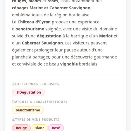
rouges
,
blancs
et
rosés
, issus notamment des
cépages Merlot et Cabernet Sauvignon
,
emblématiques de la région bordelaise.
Le
Château d'Eyran
propose une expérience
d'
oenotourisme
soignée, avec une visite du domaine
suivie d'une
dégustation
à la barrique d'un
Merlot
et
d'un
Cabernet Sauvignon
. Les visiteurs peuvent
également prolonger leur pause autour d'une
planche à partager, pour une découverte gourmande
et conviviale de ce beau
vignoble
bordelais.
EXPÉRIENCES PROPOSÉES
🍷
Dégustation
ATOUTS & CARACTÉRISTIQUES
oenotourisme
TYPES DE VINS PRODUITS
Rouge
Blanc
Rosé