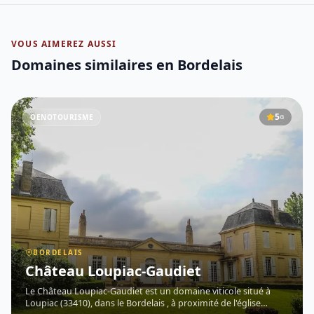
VOUS AIMEREZ AUSSI
Domaines similaires
en Bordelais
5
OENOTOURISME
G
BORDELAIS
Château Loupiac-Gaudiet
Le Château Loupiac-Gaudiet est un domaine viticole situé à
Loupiac (33410), dans le Bordelais , à proximité de l'église