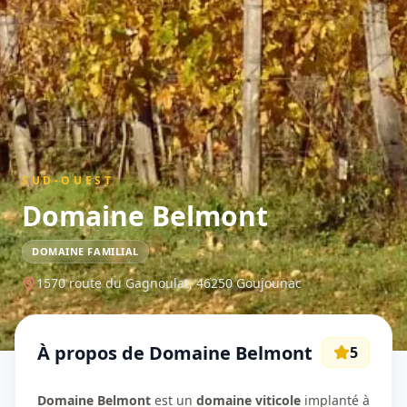
SUD-OUEST
Domaine Belmont
DOMAINE FAMILIAL
1570 route du Gagnoulat,
46250
Goujounac
À propos de
Domaine Belmont
5
Domaine Belmont
est un
domaine viticole
implanté à