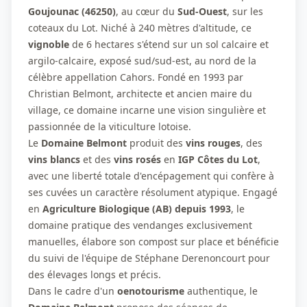
Goujounac (46250)
, au cœur du
Sud-Ouest
, sur les
coteaux du Lot. Niché à 240 mètres d'altitude, ce
vignoble
de 6 hectares s'étend sur un sol calcaire et
argilo-calcaire, exposé sud/sud-est, au nord de la
célèbre appellation Cahors. Fondé en 1993 par
Christian Belmont, architecte et ancien maire du
village, ce domaine incarne une vision singulière et
passionnée de la viticulture lotoise.
Le
Domaine Belmont
produit des
vins rouges
, des
vins blancs
et des
vins rosés
en
IGP Côtes du Lot
,
avec une liberté totale d'encépagement qui confère à
ses cuvées un caractère résolument atypique. Engagé
en
Agriculture Biologique (AB) depuis 1993
, le
domaine pratique des vendanges exclusivement
manuelles, élabore son compost sur place et bénéficie
du suivi de l'équipe de Stéphane Derenoncourt pour
des élevages longs et précis.
Dans le cadre d'un
oenotourisme
authentique, le