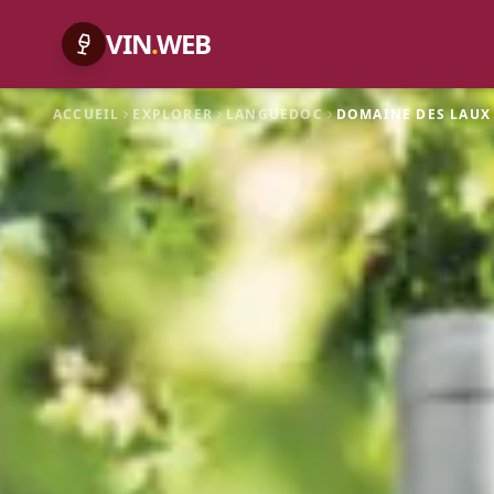
VIN
.
WEB
ACCUEIL
EXPLORER
LANGUEDOC
DOMAINE DES LAUX