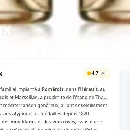
ux
x
4.7
(
96
)
familial implanté à
Pomérols
, dans l'
Hérault
, au
ols et Marseillan, à proximité de l'étang de Thau,
at méditerranéen généreux, alliant ensoleillement
s vins atypiques et médaillés depuis 1820.
, des
vins blancs
et des
vins rosés
, issus d'une
is de père en fils depuis plus de deux siècles.