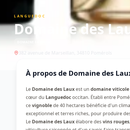
LANGUEDOC
Domaine des La
DOMAINE FAMILIAL
382 avenue de Marseillan,
34810
Pomérols
À propos de
Domaine des Lau
Le
Domaine des Laux
est un
domaine viticole
cœur du
Languedoc
occitan. Établi entre Pomér
ce
vignoble
de 40 hectares bénéficie d'un clim
exceptionnel et terres riches, pour produire de
Le
Domaine des Laux
élabore des
vins rouges
viticulture raisonnée et d'un savoir-faire transm