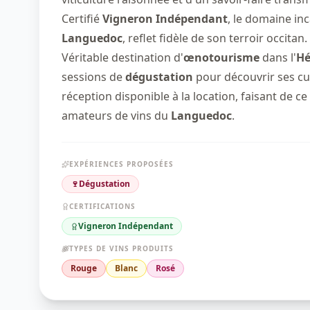
Certifié
Vigneron Indépendant
, le domaine inc
Languedoc
, reflet fidèle de son terroir occitan.
Véritable destination d'
œnotourisme
dans l'
Hé
sessions de
dégustation
pour découvrir ses cuv
réception disponible à la location, faisant de c
amateurs de vins du
Languedoc
.
EXPÉRIENCES PROPOSÉES
🍷
Dégustation
CERTIFICATIONS
Vigneron Indépendant
TYPES DE VINS PRODUITS
Rouge
Blanc
Rosé