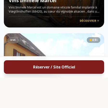
Vins Immele Marcel
Vins Immele Marcel est un domaine viticole familial implanté à
Vœgtlinshoffen (68420), au cœur du vignoble alsacien , dans un
village réputé pour l'excellente qualité de ses coteaux exposés
plein sud et sud-est. Situé sur un terroir marno-c
DÉCOUVRIR
4.9
HVE
G
Réserver / Site Officiel
ALSACE
Vins Lorang Victor & Fils
Vins Lorang Victor &amp; Fils est un domaine viticole familial
implanté à Katzenthal , en Alsace (68230), situé au lieu-dit