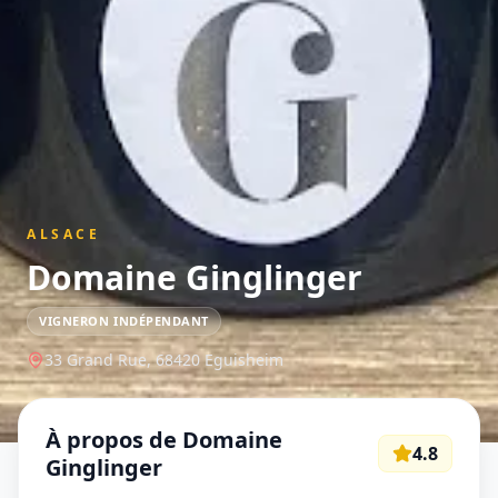
ALSACE
Domaine Ginglinger
VIGNERON INDÉPENDANT
33 Grand Rue,
68420
Eguisheim
À propos de
Domaine
4.8
Ginglinger