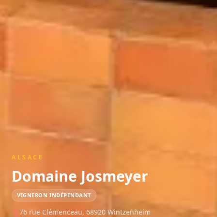
ALSACE
Domaine Josmeyer
VIGNERON INDÉPENDANT
76 rue Clémenceau,
68920
Wintzenheim