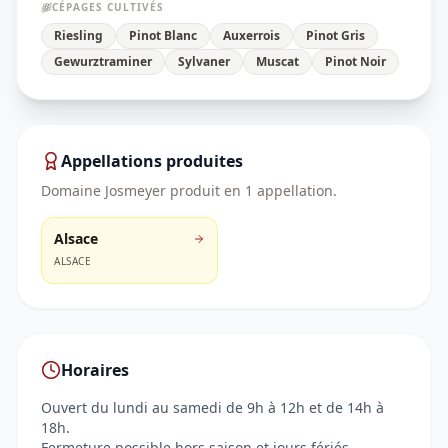
CÉPAGES CULTIVÉS
Riesling
Pinot Blanc
Auxerrois
Pinot Gris
Gewurztraminer
Sylvaner
Muscat
Pinot Noir
Appellations produites
Domaine Josmeyer
produit en
1
appellation
.
Alsace
ALSACE
Horaires
Ouvert du lundi au samedi de 9h à 12h et de 14h à
18h.
Fermeture possible hors saison et jours fériés.