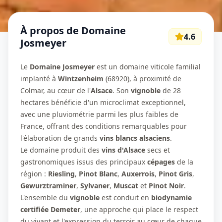
À propos de
Domaine
4.6
Josmeyer
Le
Domaine Josmeyer
est un domaine viticole familial
implanté à
Wintzenheim
(68920), à proximité de
Colmar, au cœur de l'
Alsace
. Son
vignoble
de 28
hectares bénéficie d'un microclimat exceptionnel,
avec une pluviométrie parmi les plus faibles de
France, offrant des conditions remarquables pour
l'élaboration de grands
vins blancs alsaciens
.
Le domaine produit des
vins d'Alsace
secs et
gastronomiques issus des principaux
cépages
de la
région :
Riesling
,
Pinot Blanc
,
Auxerrois
,
Pinot Gris
,
Gewurztraminer
,
Sylvaner
,
Muscat
et
Pinot Noir
.
L'ensemble du
vignoble
est conduit en
biodynamie
certifiée Demeter
, une approche qui place le respect
du vivant et l'expression du terroir au cœur de chaque