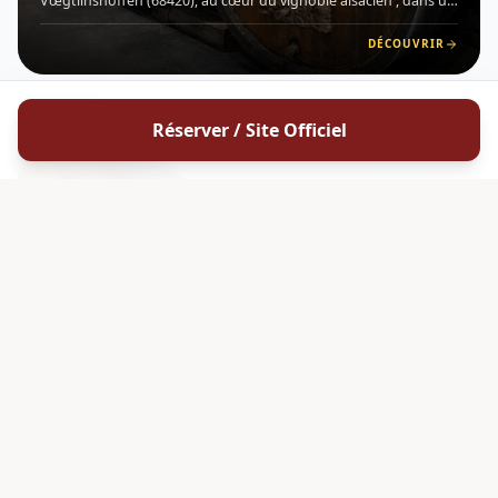
Vœgtlinshoffen (68420), au cœur du vignoble alsacien , dans un
village réputé pour l'excellente qualité de ses coteaux exposés
plein sud et sud-est. Situé sur un terroir marno-c
DÉCOUVRIR
Réserver / Site Officiel
4.9
HVE
G
ALSACE
Vins Lorang Victor & Fils
Vins Lorang Victor &amp; Fils est un domaine viticole familial
implanté à Katzenthal , en Alsace (68230), situé au lieu-dit
Florimont, à proximité de Colmar sur la célèbre Route des Vins
d'Alsace . Membre du réseau Vigneron Indépendant , ce
DÉCOUVRIR