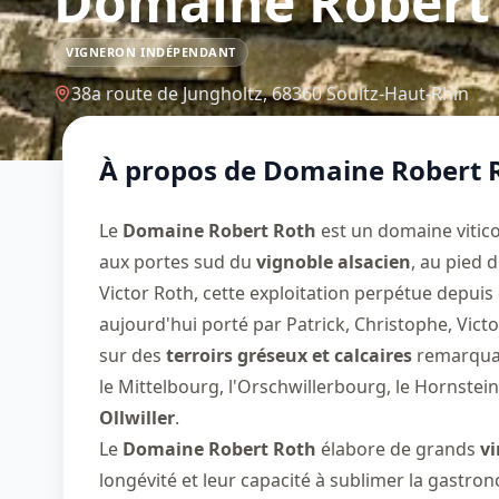
Domaine Robert
VIGNERON INDÉPENDANT
38a route de Jungholtz,
68360
Soultz-Haut-Rhin
À propos de
Domaine Robert 
Le
Domaine Robert Roth
est un domaine vitico
aux portes sud du
vignoble alsacien
, au pied 
Victor Roth, cette exploitation perpétue depuis
aujourd'hui porté par Patrick, Christophe, Victo
sur des
terroirs gréseux et calcaires
remarquabl
le Mittelbourg, l'Orschwillerbourg, le Hornstein
Ollwiller
.
Le
Domaine Robert Roth
élabore de grands
vi
longévité et leur capacité à sublimer la gastron