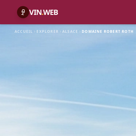
VIN
.
WEB
ACCUEIL
EXPLORER
ALSACE
DOMAINE ROBERT ROTH