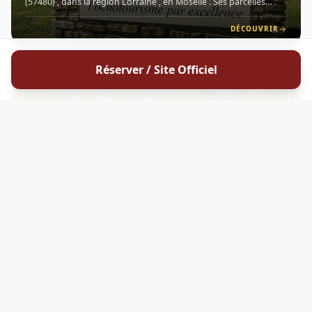
(57480) , dans la région Lorraine , en Moselle . Ses parcelles
s'étendent sur 9,5 hectares en pente douce vers la Moselle, sur
les villages de Contz-les-Bains et Haute-Kontz, au-des
DÉCOUVRIR
Réserver / Site Officiel
5
G
LORRAINE
Domaine Enivrance
Le Domaine Enivrance est un petit domaine viticole situé à
Marieulles (57420), en Lorraine , au cœur de l'appellation AOC
Moselle . Fondé en 2019 par Nicolas Pieron et repris à partir du
1er janvier 2020, ce domaine à taille humaine s'est i
DÉCOUVRIR