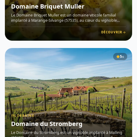
Domaine Briquet Muller
Le Domaine Briquet Muller est un domaine viticole familial
implanté à Marange-Silvange (57535), au cœur du vignoble
mosellan en Lorraine . Depuis sa première récolte en
septembre 2022, ce jeune domaine exploite environ 1,5 hectare
DÉCOUVRIR
de vignes
5
G
LORRAINE
Domaine du Stromberg
Le Domaine du Stromberg est un vignoble implanté à Malling