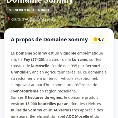
VIGNERON INDÉPENDANT
Route d'Augny,
57420
Féy
À propos de
Domaine Sommy
4.7
Le
Domaine Sommy
est un
vignoble
emblématique
situé à
Féy (57420)
, au cœur de la
Lorraine
, sur les
coteaux de la
Moselle
. Fondé en 1995 par
Bernard
Grandidier
, ancien agriculteur céréalier, ce domaine a
su redonner vie à un terroir viticole exceptionnel,
s'imposant aujourd'hui comme une référence de
l'
oenotourisme
en région mosellane.
Sur ses
3 hectares de vignes
, le domaine produit
environ
15 000 bouteilles par an
, dont les célèbres
Bulles de Sommy
et un
Auxerrois
très apprécié des
amateurs. Bénéficiant du label
AOC Moselle
et du