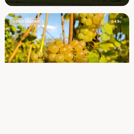
4.9
OENOTOURISME
G
LORRAINE
Domaine Maujard Weinsberg
Le Domaine Maujard Weinsberg est un vignoble situé à
Marange-Silvange , en Lorraine , au cœur de l' AOC Moselle .
Fondé en 2016 par François Maujard, ce domaine s'est construit
comme un véritable « puzzle de vignes », regroupant des
DÉCOUVRIR
parcell