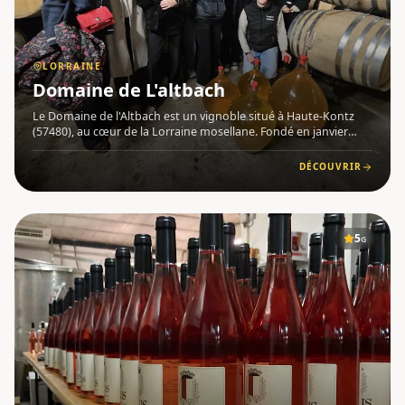
LORRAINE
Domaine de L'altbach
Le Domaine de l'Altbach est un vignoble situé à Haute-Kontz
(57480), au cœur de la Lorraine mosellane. Fondé en janvier
2024 par Claire Hamelin-Boyer, viticultrice passionnée de 30 ans,
ce domaine s'étend sur 3,5 hectares répartis en 16 par
DÉCOUVRIR
5
G