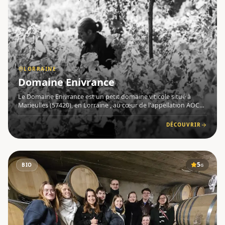
LORRAINE
Domaine Enivrance
Le Domaine Enivrance est un petit domaine viticole situé à
Marieulles (57420), en Lorraine , au cœur de l'appellation AOC
Moselle . Fondé en 2019 par Nicolas Pieron et repris à partir du
1er janvier 2020, ce domaine à taille humaine s'est i
DÉCOUVRIR
5
BIO
G