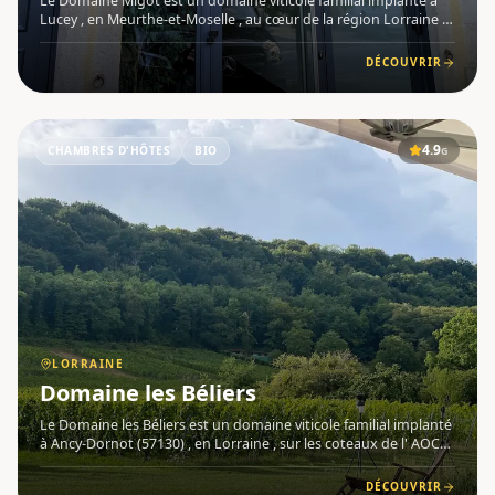
Le Domaine Migot est un domaine viticole familial implanté à
Lucey , en Meurthe-et-Moselle , au cœur de la région Lorraine .
Avec onze générations de vignerons, cette exploitation
perpétue une tradition viticole d'exception sur les Côtes de
DÉCOUVRIR
4.9
CHAMBRES D'HÔTES
BIO
G
LORRAINE
Domaine les Béliers
Le Domaine les Béliers est un domaine viticole familial implanté
à Ancy-Dornot (57130) , en Lorraine , sur les coteaux de l' AOC
Moselle depuis 1983. Niché à 280 mètres d'altitude, aux portes
du parc naturel de Lorraine entre Metz et Nancy,
DÉCOUVRIR