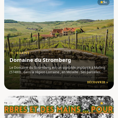
5
G
LORRAINE
Domaine du Stromberg
Le Domaine du Stromberg est un vignoble implanté à Malling
(57480) , dans la région Lorraine , en Moselle . Ses parcelles
s'étendent sur 9,5 hectares en pente douce vers la Moselle, sur
les villages de Contz-les-Bains et Haute-Kontz, au-des
DÉCOUVRIR
5
G