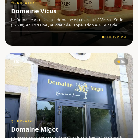
LORRAINE
Domaine Vicus
Le Domaine Vicus est un domaine viticole situé à Vic-sur-Seille
(57630), en Lorraine , au cœur de l'appellation AOC Vins de
Moselle . Fondé par Victor Barbier, qui a repris les vignes de
l'ancien Domaine Dietrich-Girardot à seulement 28 ans
DÉCOUVRIR
5
BIO
G
LORRAINE
Domaine Migot