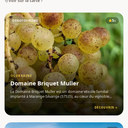
Voir sur la carte
5
OENOTOURISME
G
LORRAINE
Domaine Briquet Muller
Le Domaine Briquet Muller est un domaine viticole familial
implanté à Marange-Silvange (57535), au cœur du vignoble
mosellan en Lorraine . Depuis sa première récolte en
septembre 2022, ce jeune domaine exploite environ 1,5 hectare
DÉCOUVRIR
de vignes