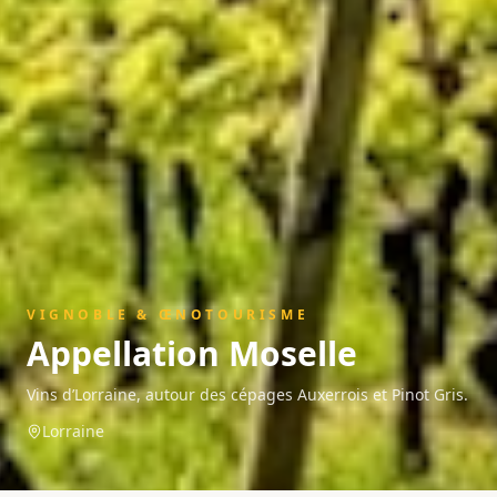
VIGNOBLE & ŒNOTOURISME
Appellation
Moselle
Vins d’Lorraine, autour des cépages Auxerrois et Pinot Gris.
Lorraine