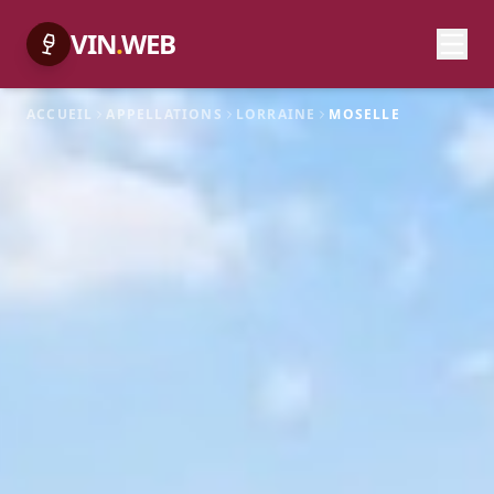
VIN
.
WEB
ACCUEIL
APPELLATIONS
LORRAINE
MOSELLE