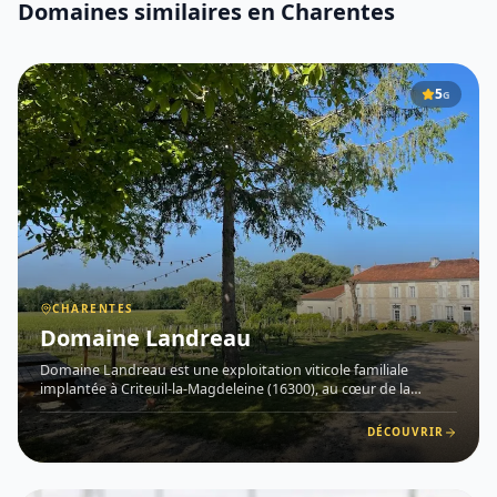
Domaines similaires
en Charentes
5
G
CHARENTES
Domaine Landreau
Domaine Landreau est une exploitation viticole familiale
implantée à Criteuil-la-Magdeleine (16300), au cœur de la
Grande Champagne , premier cru de l'appellation Cognac ,
dans la région des Charentes . Transmis de génération en
DÉCOUVRIR
génération