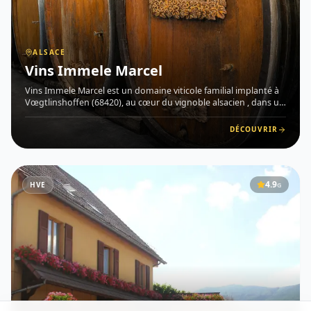
ALSACE
Vins Immele Marcel
Vins Immele Marcel est un domaine viticole familial implanté à
Vœgtlinshoffen (68420), au cœur du vignoble alsacien , dans un
village réputé pour l'excellente qualité de ses coteaux exposés
plein sud et sud-est. Situé sur un terroir marno-c
DÉCOUVRIR
4.9
HVE
G