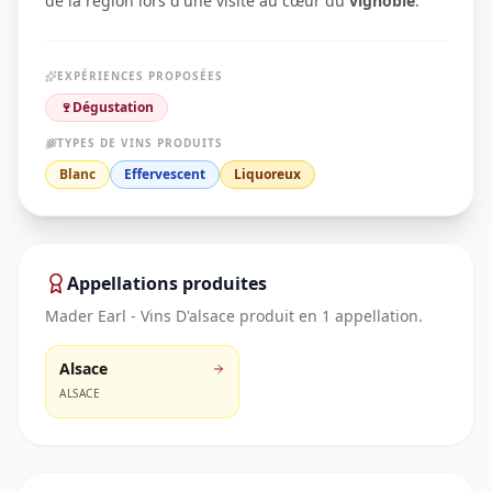
de la région lors d'une visite au cœur du
vignoble
.
EXPÉRIENCES PROPOSÉES
🍷
Dégustation
TYPES DE VINS PRODUITS
Blanc
Effervescent
Liquoreux
Appellations produites
Mader Earl - Vins D'alsace
produit en
1
appellation
.
Alsace
ALSACE