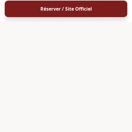
ALSACE
Réserver / Site Officiel
Vins Lorang Victor & Fils
Vins Lorang Victor &amp; Fils est un domaine viticole familial
implanté à Katzenthal , en Alsace (68230), situé au lieu-dit
Florimont, à proximité de Colmar sur la célèbre Route des Vins
d'Alsace . Membre du réseau Vigneron Indépendant , ce
DÉCOUVRIR
4.8
HVE
G
ALSACE
Domaine Marzolf Lucien & Fils