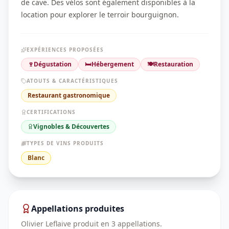
de cave. Des vélos sont également disponibles à la
location pour explorer le terroir bourguignon.
EXPÉRIENCES PROPOSÉES
🍷
Dégustation
🛏️
Hébergement
🍽️
Restauration
ATOUTS & CARACTÉRISTIQUES
Restaurant gastronomique
CERTIFICATIONS
Vignobles & Découvertes
TYPES DE VINS PRODUITS
Blanc
Appellations produites
Olivier Leflaive
produit en
3
appellation
s
.