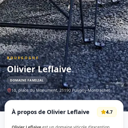
BOURGOGNE
Olivier Leflaive
DOMAINE FAMILIAL
10, place du Monument,
21190
Puligny-Montrachet
À propos de
Olivier Leflaive
4.7
Olivier Leflaive
est un domaine viticole d'exception