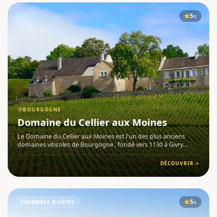
5
G
BOURGOGNE
Domaine du Cellier aux Moines
Le Domaine du Cellier aux Moines est l'un des plus anciens
domaines viticoles de Bourgogne , fondé vers 1130 à Givry
(71640) par les moines cisterciens de l'abbaye de la Ferté.
Tombé dans l'oubli après la Révolution française, il a été acqu
DÉCOUVRIR
5
CHAMBRES D'HÔTES
G