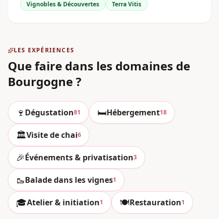
Vignobles & Découvertes
Terra Vitis
LES EXPÉRIENCES
Que faire dans les domaines
de
Bourgogne
?
🍷
🛏️
Dégustation
Hébergement
81
18
🏛️
Visite de chai
6
🎉
Événements & privatisation
3
🥾
Balade dans les vignes
1
🎓
🍽️
Atelier & initiation
Restauration
1
1