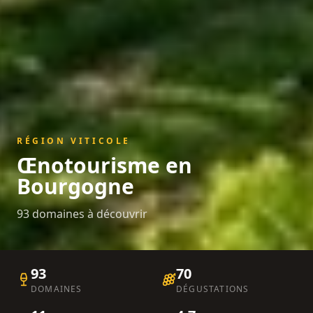
RÉGION VITICOLE
Œnotourisme en
Bourgogne
93
domaine
s
à découvrir
93
70
DOMAINES
DÉGUSTATIONS