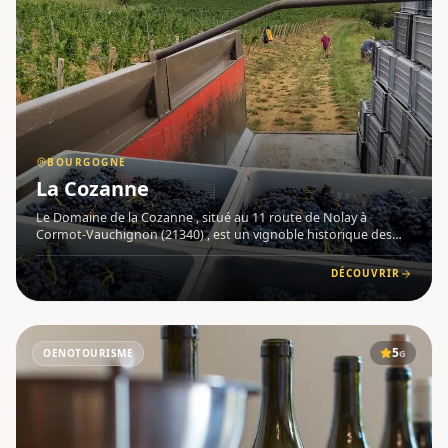
BOURGOGNE
La Cozanne
Le Domaine de la Cozanne , situé au 11 route de Nolay à
Cormot-Vauchignon (21340) , est un vignoble historique des
Hautes Côtes de Beaune , en Bourgogne . Dirigé par Véronique
et Étienne David avec leurs enfants, il s'appuie également sur l
DÉCOUVRIR
5
OENOTOURISME
G