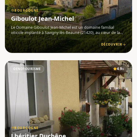
BOURGOGNE
Giboulot Jean-Michel
Le Domaine Giboulot Jean-Michel est un domaine familial
viticole implanté à Savigny-lès-Beaune (21420), au cœur de la
Bourgogne . Avec ses 12 hectares de vignoble principalement
situés sur la commune de Savigny-lès-Beaune, ce domaine
DÉCOUVRIR
incarn
4.9
OENOTOURISME
G
BOURGOGNE
Lhéritier Duchêne