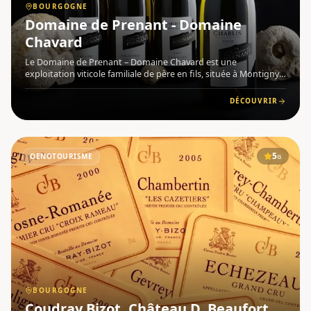
BOURGOGNE
Domaine de Prenant - Domaine
Chavard
Le Domaine de Prenant – Domaine Chavard est une
exploitation viticole familiale de père en fils, située à Montigny-
la-Resle , au cœur de la Bourgogne , dans l'Yonne. Olivier
Chavard y conduit 17 hectares de vignes sur les coteaux de
DÉCOUVRIR
Lignore
5
OENOTOURISME
G
BOURGOGNE
Coudray Bizot, Château D. Beaufort