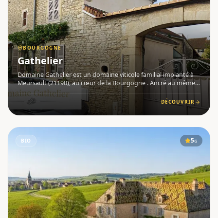
BOURGOGNE
Gathelier
Domaine Gathelier est un domaine viticole familial implanté à
Meursault (21190), au cœur de la Bourgogne . Ancré au même
endroit depuis plus de 150 ans , ce domaine confidentiel cultive
3 hectares répartis sur 10 parcelles , toutes situées
DÉCOUVRIR
5
BIO
G