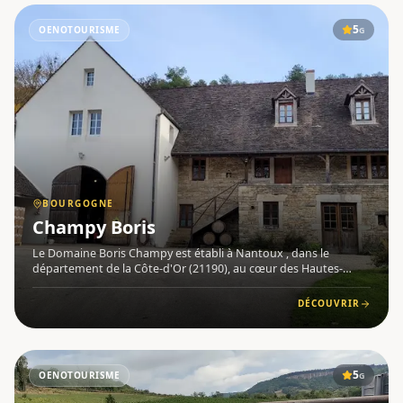
5
OENOTOURISME
G
BOURGOGNE
Champy Boris
Le Domaine Boris Champy est établi à Nantoux , dans le
département de la Côte-d'Or (21190), au cœur des Hautes-
Côtes de Beaune en Bourgogne . Pionnier de l'agriculture
respectueuse de l'environnement dans la région, Boris Champy
DÉCOUVRIR
défend avec
5
OENOTOURISME
G