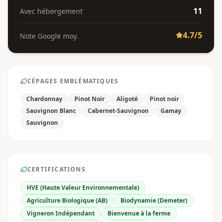
11
Avec hébergement
4.7
/5
Note Google moy.
CÉPAGES EMBLÉMATIQUES
Chardonnay
Pinot Noir
Aligoté
Pinot noir
Sauvignon Blanc
Cabernet-Sauvignon
Gamay
Sauvignon
CERTIFICATIONS
HVE (Haute Valeur Environnementale)
Agriculture Biologique (AB)
Biodynamie (Demeter)
Vigneron Indépendant
Bienvenue à la ferme