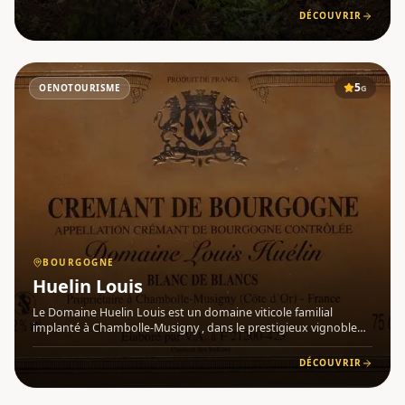
spécialisée dans la commercialisation de grands vins
DÉCOUVRIR
5
OENOTOURISME
G
BOURGOGNE
Huelin Louis
Le Domaine Huelin Louis est un domaine viticole familial
implanté à Chambolle-Musigny , dans le prestigieux vignoble
de Bourgogne . Exploitant 4 hectares de vignes, ce domaine
perpétue avec passion les méthodes traditionnelles de culture
DÉCOUVRIR
et