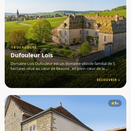
BOURGOGNE
Dufouleur Loïs
Domaine Loïs Dufouleur est un domaine viticole familial de 5
hectares situé au cœur de Beaune , en plein cœur de la
Bourgogne . Fondé par Anne Marie et Philippe Dufouleur,
passionnés des grands vins de Bourgogne, il bénéficie d'une
DÉCOUVRIR
situatio
5
G