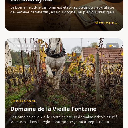
Le Domaine Sylvie Esmonin est établi au cœur du vieux village
de Gevrey-Chambertin , en Bourgogne , au pied du prestigieux
Clos Saint-Jacques. Ce vignoble de 10 hectares propose une
gamme de vins rouges parmi les plus emblématiques de la Cô
DÉCOUVRIR
5
OENOTOURISME
G
BOURGOGNE
Domaine de la Vieille Fontaine
Le Domaine de la Vieille Fontaine est un domaine viticole situé à
Mercurey , dans la région Bourgogne (71640). Repris début
2021 par la Famille Corcia , installée à Savigny-lès-Beaune et