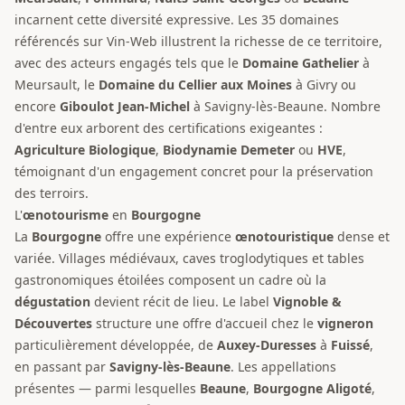
incarnent cette diversité expressive. Les 35 domaines
référencés sur Vin-Web illustrent la richesse de ce territoire,
avec des acteurs engagés tels que le
Domaine Gathelier
à
Meursault, le
Domaine du Cellier aux Moines
à Givry ou
encore
Giboulot Jean-Michel
à Savigny-lès-Beaune. Nombre
d'entre eux arborent des certifications exigeantes :
Agriculture Biologique
,
Biodynamie Demeter
ou
HVE
,
témoignant d'un engagement concret pour la préservation
des terroirs.
L'
œnotourisme
en
Bourgogne
La
Bourgogne
offre une expérience
œnotouristique
dense et
variée. Villages médiévaux, caves troglodytiques et tables
gastronomiques étoilées composent un cadre où la
dégustation
devient récit de lieu. Le label
Vignoble &
Découvertes
structure une offre d'accueil chez le
vigneron
particulièrement développée, de
Auxey-Duresses
à
Fuissé
,
en passant par
Savigny-lès-Beaune
. Les appellations
présentes — parmi lesquelles
Beaune
,
Bourgogne Aligoté
,