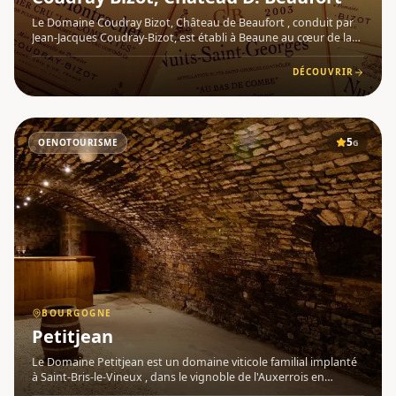
Le Domaine Coudray Bizot, Château de Beaufort , conduit par
Jean-Jacques Coudray-Bizot, est établi à Beaune au cœur de la
Bourgogne . Fidèle à la philosophie de son grand-père le
Docteur Bizot, Jean-Jacques Coudray-Bizot perpétue la traditi
DÉCOUVRIR
5
OENOTOURISME
G
BOURGOGNE
Petitjean
Le Domaine Petitjean est un domaine viticole familial implanté
à Saint-Bris-le-Vineux , dans le vignoble de l'Auxerrois en
Bourgogne . Conduit par deux frères, Romaric et Mathias, ce