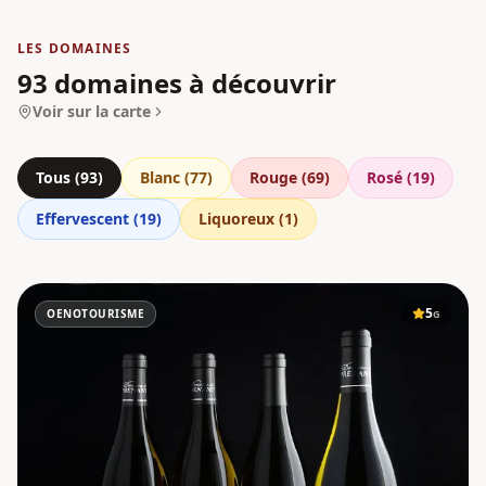
LES DOMAINES
93 domaines à découvrir
Voir sur la carte
Tous (
93
)
Blanc
(
77
)
Rouge
(
69
)
Rosé
(
19
)
Effervescent
(
19
)
Liquoreux
(
1
)
5
OENOTOURISME
G