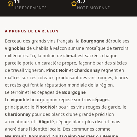
11
4.7
HÉBERGEMENTS
NOTE MOYENNE
À PROPOS DE LA RÉGION
Berceau des grands vins français, la
Bourgogne
déroule ses
vignobles
de Chablis à Mâcon sur une mosaïque de terroirs
millénaires. Ici, la notion de
climat
est sacrée : chaque
parcelle porte un caractère propre, façonné par des siècles
de travail vigneron.
Pinot Noir
et
Chardonnay
règnent en
maîtres sur ces coteaux, produisant des vins rouges, blancs
et rosés qui font la réputation mondiale de la région.
Le terroir et les cépages de
Bourgogne
Le
vignoble
bourguignon repose sur trois
cépages
principaux : le
Pinot Noir
pour les vins rouges de garde, le
Chardonnay
pour des blancs d'une grande précision
aromatique, et l'
Aligoté
, cépage blanc plus discret mais
ancré dans l'identité locale. Des communes comme
Meursault
,
Pommard
,
Nuits-Saint-Georges
ou
Beaune