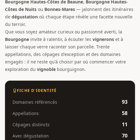
Bourgogne Hautes-Côtes de Beaune
,
Bourgogne Hautes-
Côtes de Nuits
ou
Bonnes-Mares
— jalonnent des itinéraires
de
dégustation
où chaque étape révèle une facette nouvelle
du terroir.
Que vous soyez amateur curieux ou passionné averti, la
Bourgogne
invite à ralentir, à écouter les
vignerons
et à
laisser chaque verre raconter son parcelle. Trente
appellations, des cépages d'exception et des domaines
engagés : il ne reste qu'à choisir par où commencer votre
exploration du
vignoble
bourguignon.
FICHE D'IDENTITÉ
93
Domaines référencés
58
Appellations
11
Cépages distincts
70
Avec dégustation