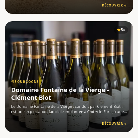
domaine perpétue une tradition viticole ancrée au cœur d'
DÉCOUVRIR
5
G
BOURGOGNE
Domaine Fontaine de la Vierge -
Clément Biot
Le Domaine Fontaine de la Vierge , conduit par Clément Biot ,
est une exploitation familiale implantée à Chitry-le-Fort , à une
douzaine de kilomètres d'Auxerre, dans le vignoble de l'
Auxerrois et du Chablisien , en Bourgogne . Le domaine
DÉCOUVRIR