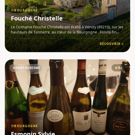
BOURGOGNE
Fouché Christelle
Le Domaine Fouché Christelle est établi à Venizy (89210), sur les
hauteurs de Tonnerre, au cœur de la Bourgogne . Fondé fin
2015, ce domaine s'est imposé comme un acteur reconnu de la
scène viticole bourguignonne, figurant notamment parmi l
DÉCOUVRIR
5
OENOTOURISME
G
BOURGOGNE
Esmonin Sylvie