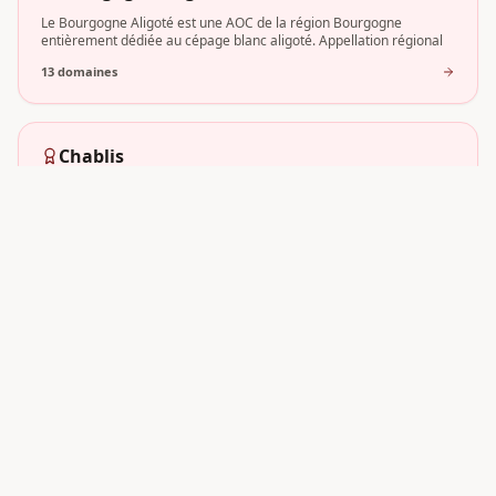
Le Bourgogne Aligoté est une AOC de la région Bourgogne
entièrement dédiée au cépage blanc aligoté. Appellation régional
13
domaine
s
Chablis
Chablis est une AOC emblématique de la Bourgogne, nichée dans
le département de l'Yonne, au nord de la région. Exclusive
13
domaine
s
Pommard
Au cœur de la Côte de Beaune, l'AOC Pommard s'impose comme
l'une des expressions les plus affirmées du vignoble bourguig
12
domaine
s
Meursault