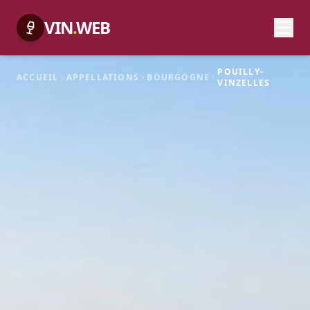
VIN
.
WEB
POUILLY-
ACCUEIL
APPELLATIONS
BOURGOGNE
VINZELLES