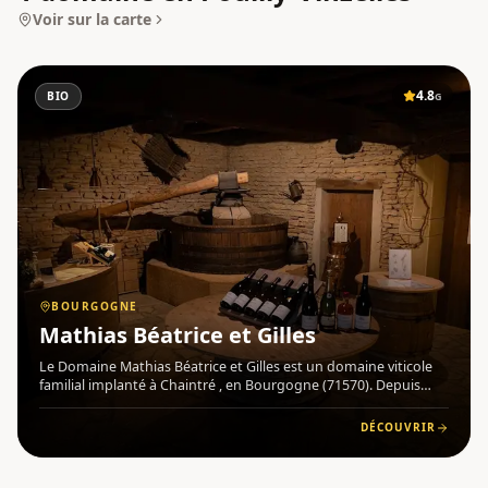
Voir sur la carte
4.8
BIO
G
BOURGOGNE
Mathias Béatrice et Gilles
Le Domaine Mathias Béatrice et Gilles est un domaine viticole
familial implanté à Chaintré , en Bourgogne (71570). Depuis
1894, la famille Mathias produit des vins typiques dans le
respect de la tradition, perpétuant un savoir-faire transmi
DÉCOUVRIR