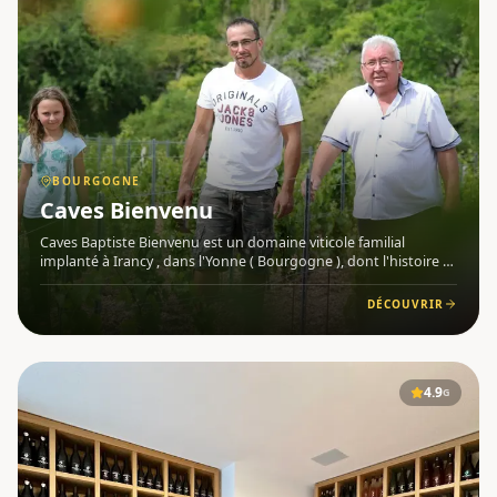
BOURGOGNE
Caves Bienvenu
Caves Baptiste Bienvenu est un domaine viticole familial
implanté à Irancy , dans l'Yonne ( Bourgogne ), dont l'histoire se
transmet de père en fils depuis plus de 400 ans. Aujourd'hui
dirigé par Baptiste Bienvenu, le domaine perpétue un sa
DÉCOUVRIR
4.9
G