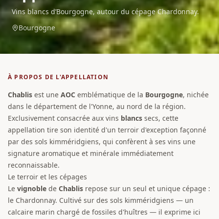
Vins blancs d’Bourgogne, autour du cépage Chardonnay.
Bourgogne
À PROPOS DE L'APPELLATION
Chablis
est une
AOC
emblématique de la
Bourgogne
, nichée
dans le département de l'Yonne, au nord de la région.
Exclusivement consacrée aux vins
blancs
secs, cette
appellation tire son identité d'un terroir d'exception façonné
par des sols kimméridgiens, qui confèrent à ses vins une
signature aromatique et minérale immédiatement
reconnaissable.
Le terroir et les cépages
Le
vignoble
de
Chablis
repose sur un seul et unique cépage :
le Chardonnay. Cultivé sur des sols kimméridgiens — un
calcaire marin chargé de fossiles d'huîtres — il exprime ici