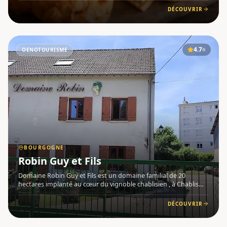
Transmis de génération en génération, il est aujourd'hui c
DÉCOUVRIR
4.7
OENOTOURISME
G
BOURGOGNE
Robin Guy et Fils
Domaine Robin Guy et Fils est un domaine familial de 20
hectares implanté au cœur du vignoble chablisien , à Chablis
(89800), dans la région Bourgogne . Situé parmi les crus les plus
renommés de l'appellation, il propose une gamme complète
DÉCOUVRIR