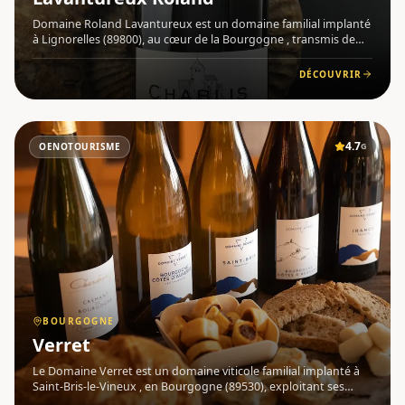
Domaine Roland Lavantureux est un domaine familial implanté
à Lignorelles (89800), au cœur de la Bourgogne , transmis de
génération en génération depuis le XVIIe siècle. Aujourd'hui
conduit par Arnaud et David, ce vignoble d'exception perpé
DÉCOUVRIR
4.7
OENOTOURISME
G
BOURGOGNE
Verret
Le Domaine Verret est un domaine viticole familial implanté à
Saint-Bris-le-Vineux , en Bourgogne (89530), exploitant ses
vignes sur les communes de Saint-Bris , Irancy et Chablis .