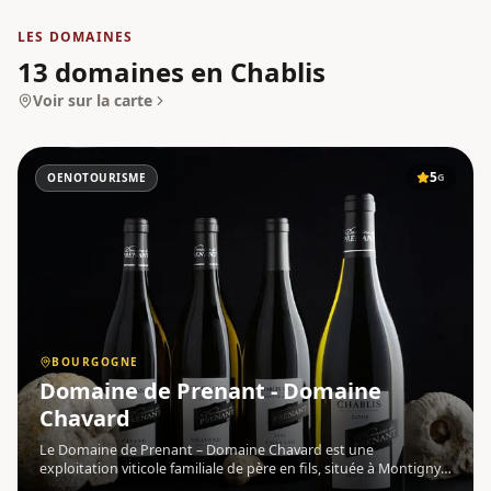
LES DOMAINES
13 domaines en Chablis
Voir sur la carte
5
OENOTOURISME
G
BOURGOGNE
Domaine de Prenant - Domaine
Chavard
Le Domaine de Prenant – Domaine Chavard est une
exploitation viticole familiale de père en fils, située à Montigny-
la-Resle , au cœur de la Bourgogne , dans l'Yonne. Olivier