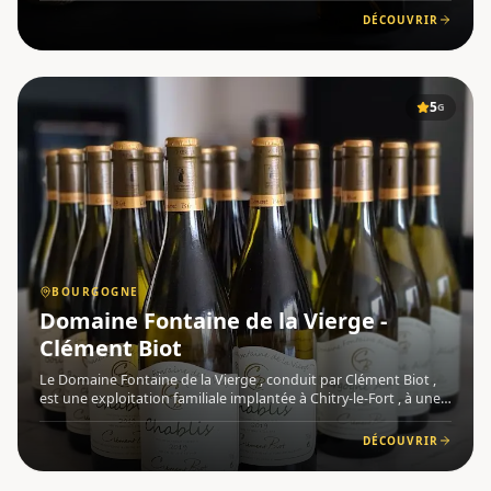
Chavard y conduit 17 hectares de vignes sur les coteaux de
DÉCOUVRIR
Lignore
5
G
BOURGOGNE
Domaine Fontaine de la Vierge -
Clément Biot
Le Domaine Fontaine de la Vierge , conduit par Clément Biot ,
est une exploitation familiale implantée à Chitry-le-Fort , à une
douzaine de kilomètres d'Auxerre, dans le vignoble de l'
Auxerrois et du Chablisien , en Bourgogne . Le domaine
DÉCOUVRIR