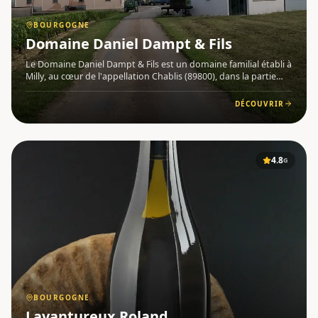
BOURGOGNE
Domaine Daniel Dampt & Fils
Le Domaine Daniel Dampt & Fils est un domaine familial établi à
Milly, au cœur de l'appellation Chablis (89800), dans la partie
nord de la Bourgogne viticole. Reconnu pour la qualité et la
régularité de ses productions, il bénéficie d'une e
DÉCOUVRIR
4.8
G
BOURGOGNE
Lavantureux Roland