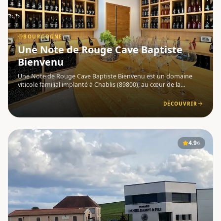
BOURGOGNE
Une Note de Rouge Cave Baptiste
Bienvenu
Une Note de Rouge Cave Baptiste Bienvenu est un domaine
viticole familial implanté à Chablis (89800), au cœur de la
Bourgogne . Depuis 1604, soit plus de 400 ans, la famille
Bienvenu exploite de père en fils une partie du vignoble
DÉCOUVRIR
d'Irancy
4.9
G