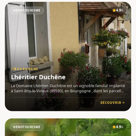
4.9
OENOTOURISME
G
BOURGOGNE
Lhéritier Duchêne
Le Domaine Lhéritier-Duchêne est un vignoble familial implanté
à Saint-Bris-le-Vineux (89530), en Bourgogne , dont les parcelles
s'étendent sur les communes de Saint-Bris-le-Vineux, Chablis et
Courgis, au cœur du vignoble chablisien. Le dom
DÉCOUVRIR
4.9
OENOTOURISME
G