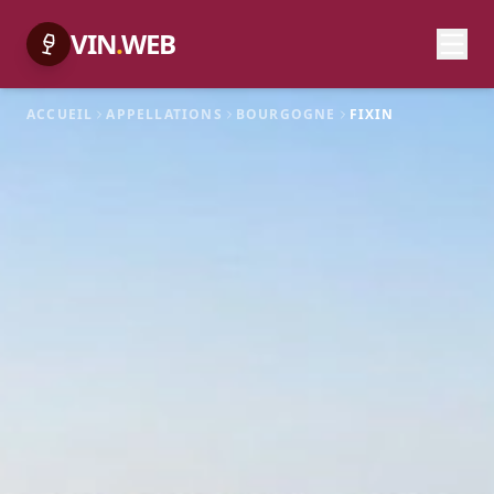
VIN
.
WEB
ACCUEIL
APPELLATIONS
BOURGOGNE
FIXIN