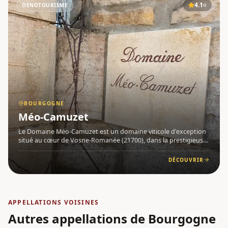
4.1
OENOTOURISME
G
BOURGOGNE
Méo-Camuzet
Le Domaine Méo-Camuzet est un domaine viticole d'exception
situé au cœur de Vosne-Romanée (21700), dans la prestigieuse
région de Bourgogne . Implanté au sein de la Côte de Nuits , ce
domaine familial jouit d'un accès privilégié à certains
DÉCOUVRIR
APPELLATIONS VOISINES
Autres appellations
de Bourgogne