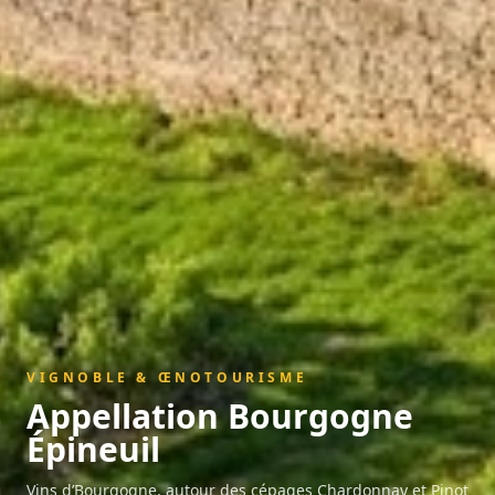
VIGNOBLE & ŒNOTOURISME
Appellation
Bourgogne
Épineuil
Vins d’Bourgogne, autour des cépages Chardonnay et Pinot