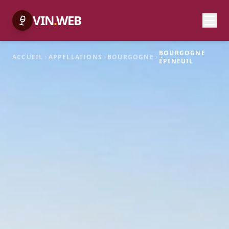
VIN
.
WEB
BOURGOGNE
ACCUEIL
APPELLATIONS
BOURGOGNE
ÉPINEUIL