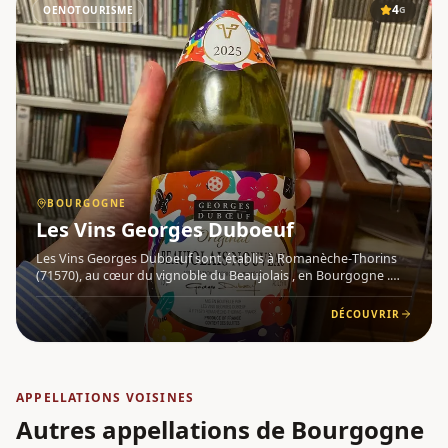
4
OENOTOURISME
G
BOURGOGNE
Les Vins Georges Duboeuf
Les Vins Georges Duboeuf sont établis à Romanèche-Thorins
(71570), au cœur du vignoble du Beaujolais , en Bourgogne .
Fondée par Georges Duboeuf, surnommé le « Pape » ou le « Roi
» du Beaujolais, cette maison de négoce est aujourd'hui dirig
DÉCOUVRIR
APPELLATIONS VOISINES
Autres appellations
de Bourgogne