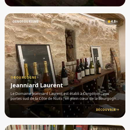
note
4.8
OENOTOURISME
G
BOURGOGNE
Jeanniard Laurent
Le Domaine Jeanniard Laurent est établi à Corgoloin , aux
portes sud de la Côte de Nuits , en plein cœur de la Bourgogne
. Fondé par Laurent Jeanniard dans un ancien relais de
diligence, ce domaine familial géré par Muriel et Laurent Jeanni
DÉCOUVRIR