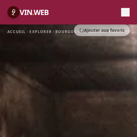
VIN
.
WEB
Ajouter aux favoris
ACCUEIL
EXPLORER
BOURGOGNE
LEBREUIL PIERRE ET JEAN-BAPTISTE