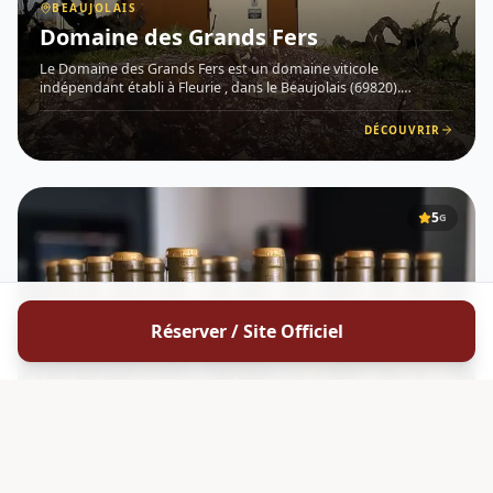
BEAUJOLAIS
Domaine des Grands Fers
Le Domaine des Grands Fers est un domaine viticole
indépendant établi à Fleurie , dans le Beaujolais (69820).
Implanté sur l'un des terroirs les plus reconnus de la région, ce
domaine exprime avec authenticité le caractère unique de son
DÉCOUVRIR
vig
5
G
Réserver / Site Officiel
BOURGOGNE
Domaine Fontaine de la Vierge -
Clément Biot
Le Domaine Fontaine de la Vierge , conduit par Clément Biot ,