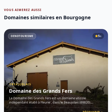
VOUS AIMEREZ AUSSI
Domaines similaires
en Bourgogne
5
OENOTOURISME
G
BEAUJOLAIS
Domaine des Grands Fers
Le Domaine des Grands Fers est un domaine viticole
indépendant établi à Fleurie , dans le Beaujolais (69820).
Implanté sur l'un des terroirs les plus reconnus de la région, ce
domaine exprime avec authenticité le caractère unique de son