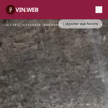
VIN
.
WEB
Ajouter aux favoris
ACCUEIL
EXPLORER
BOURGOGNE
FLEUROT LAROSE - CHÂTEAU DU PASSE TEMPS