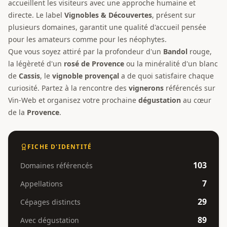
accueillent les visiteurs avec une approche humaine et
directe. Le label
Vignobles & Découvertes
, présent sur
plusieurs domaines, garantit une qualité d'accueil pensée
pour les amateurs comme pour les néophytes.
Que vous soyez attiré par la profondeur d'un
Bandol
rouge,
la légèreté d'un
rosé de Provence
ou la minéralité d'un blanc
de
Cassis
, le
vignoble provençal
a de quoi satisfaire chaque
curiosité. Partez à la rencontre des
vignerons
référencés sur
Vin-Web et organisez votre prochaine
dégustation
au cœur
de la
Provence
.
FICHE D'IDENTITÉ
103
Domaines référencés
7
Appellations
29
Cépages distincts
89
Avec dégustation