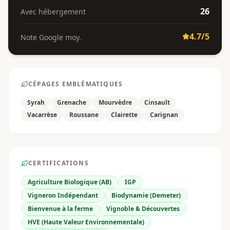
26
Avec hébergement
4.7
/5
Note Google moy.
CÉPAGES EMBLÉMATIQUES
Syrah
Grenache
Mourvèdre
Cinsault
Vacarrèse
Roussane
Clairette
Carignan
CERTIFICATIONS
Agriculture Biologique (AB)
IGP
Vigneron Indépendant
Biodynamie (Demeter)
Bienvenue à la ferme
Vignoble & Découvertes
HVE (Haute Valeur Environnementale)