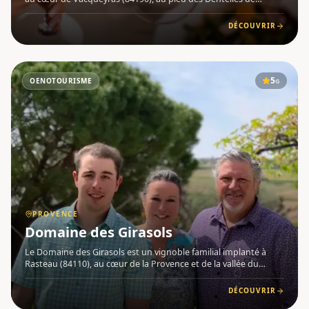
Montmirail , dans le Vaucluse en Provence . Le vignoble ,
exposé plein sud et abrité du mistral, bénéficie de trois
DÉCOUVRIR
appellati
5
OENOTOURISME
G
PROVENCE
Domaine des Girasols
Le Domaine des Girasols est un vignoble familial implanté à
Rasteau (84110), au cœur de la Provence et de la vallée du
Rhône. Perché au pied du village médiéval, ce domaine de 15
hectares d'un seul tenant offre une vue exceptionnelle sur le
DÉCOUVRIR