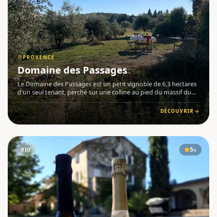
PROVENCE
Domaine des Passages
Le Domaine des Passages est un petit vignoble de 6,3 hectares
d'un seul tenant, perché sur une colline au pied du massif du
Luberon , à La Tour-d'Aigues dans le Vaucluse , en Provence .
Conduit par la vigneronne Marie Séité, ce domaine inti
DÉCOUVRIR
5
BIO
G