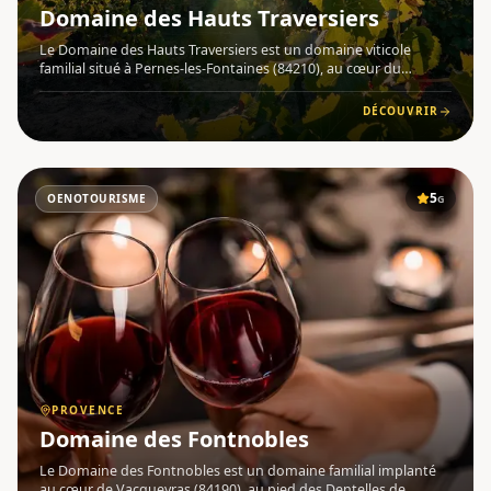
Domaine des Hauts Traversiers
Le Domaine des Hauts Traversiers est un domaine viticole
familial situé à Pernes-les-Fontaines (84210), au cœur du
Vaucluse , en Provence , avec une vue imprenable sur le Mont-
Ventoux. Le domaine produit des vins AOP Ventoux en rouge ,
DÉCOUVRIR
rosé
5
OENOTOURISME
G
PROVENCE
Domaine des Fontnobles
Le Domaine des Fontnobles est un domaine familial implanté
au cœur de Vacqueyras (84190), au pied des Dentelles de