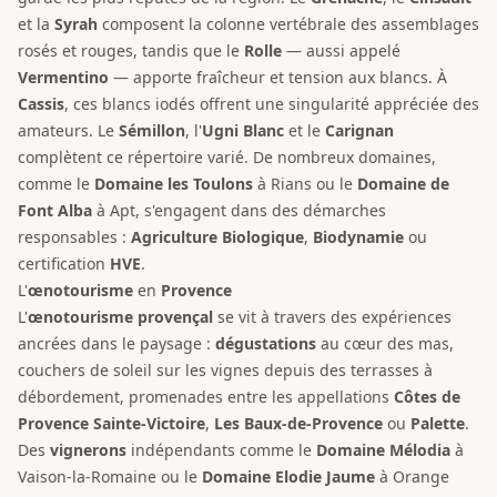
et la
Syrah
composent la colonne vertébrale des assemblages
rosés et rouges, tandis que le
Rolle
— aussi appelé
Vermentino
— apporte fraîcheur et tension aux blancs. À
Cassis
, ces blancs iodés offrent une singularité appréciée des
amateurs. Le
Sémillon
, l'
Ugni Blanc
et le
Carignan
complètent ce répertoire varié. De nombreux domaines,
comme le
Domaine les Toulons
à Rians ou le
Domaine de
Font Alba
à Apt, s'engagent dans des démarches
responsables :
Agriculture Biologique
,
Biodynamie
ou
certification
HVE
.
L'
œnotourisme
en
Provence
L'
œnotourisme provençal
se vit à travers des expériences
ancrées dans le paysage :
dégustations
au cœur des mas,
couchers de soleil sur les vignes depuis des terrasses à
débordement, promenades entre les appellations
Côtes de
Provence Sainte-Victoire
,
Les Baux-de-Provence
ou
Palette
.
Des
vignerons
indépendants comme le
Domaine Mélodia
à
Vaison-la-Romaine ou le
Domaine Elodie Jaume
à Orange