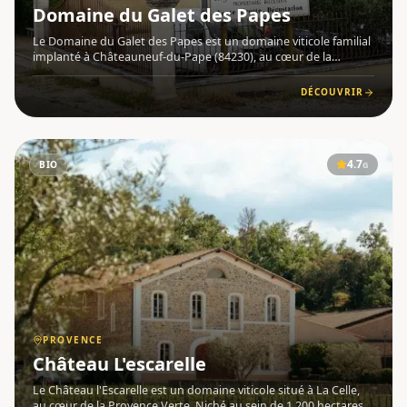
Domaine du Galet des Papes
Le Domaine du Galet des Papes est un domaine viticole familial
implanté à Châteauneuf-du-Pape (84230), au cœur de la
Provence . Son nom rend hommage aux célèbres galets roulés
qui recouvrent en partie son vignoble , véritable signature des
DÉCOUVRIR
4.7
BIO
G
PROVENCE
Château L'escarelle
Le Château l'Escarelle est un domaine viticole situé à La Celle,
au cœur de la Provence Verte. Niché au sein de 1 200 hectares