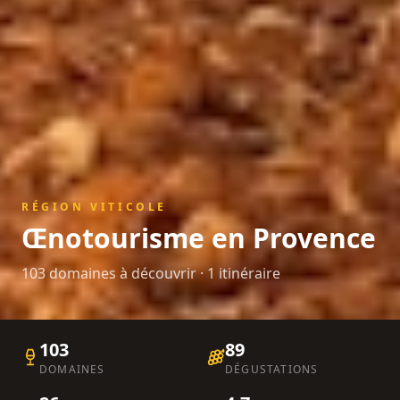
RÉGION VITICOLE
Œnotourisme en
Provence
103
domaine
s
à découvrir
· 1 itinéraire
103
89
DOMAINES
DÉGUSTATIONS