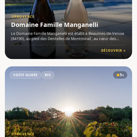
PROVENCE
Domaine Famille Manganelli
Le Domaine Famille Manganelli est établi à Beaumes-de-Venise
(84190), au pied des Dentelles de Montmirail , au cœur des
Côtes du Rhône méridionales en Provence . Entreprise
véritablement familiale, le domaine perpétue une tradition
DÉCOUVRIR
viticole
5
VISITE GUIDÉE
BIO
G
PROVENCE