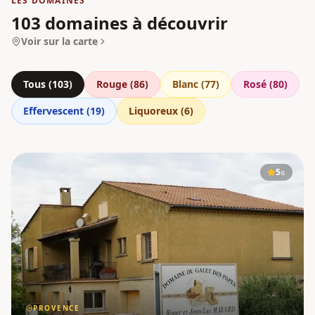
LES DOMAINES
103 domaines à découvrir
Voir sur la carte
Tous (
103
)
Rouge
(
86
)
Blanc
(
77
)
Rosé
(
80
)
Effervescent
(
19
)
Liquoreux
(
6
)
5
G
PROVENCE