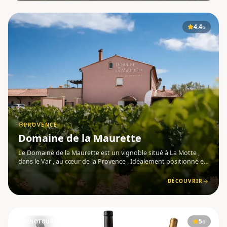
4.4
G
PROVENCE
Domaine de la Maurette
Le Domaine de la Maurette est un vignoble situé à La Motte ,
dans le Var , au cœur de la Provence . Idéalement positionné en
aval des gorges de Pennafort, sur le chemin qui ouvre vers la
vallée des Esclans, le domaine s'étend sur une vingta
DÉCOUVRIR
5
OENOTOURISME
G