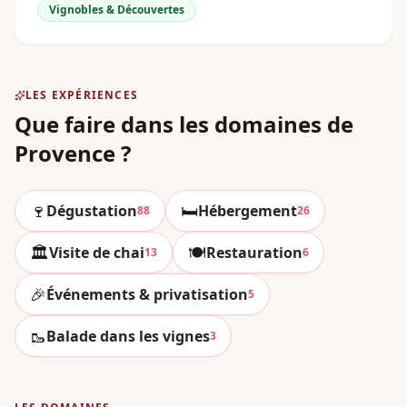
Vignobles & Découvertes
LES EXPÉRIENCES
Que faire dans les domaines
de
Provence
?
🍷
🛏️
Dégustation
Hébergement
88
26
🏛️
🍽️
Visite de chai
Restauration
13
6
🎉
Événements & privatisation
5
🥾
Balade dans les vignes
3