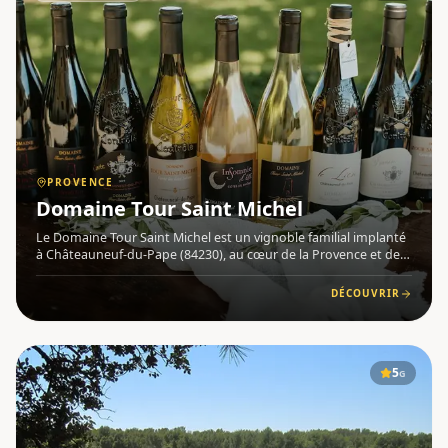
PROVENCE
Domaine Tour Saint Michel
Le Domaine Tour Saint Michel est un vignoble familial implanté
à Châteauneuf-du-Pape (84230), au cœur de la Provence et de
la vallée du Rhône. Propriété de la famille Fabre depuis
plusieurs générations, ce domaine perpétue un savoir-faire v
DÉCOUVRIR
5
G