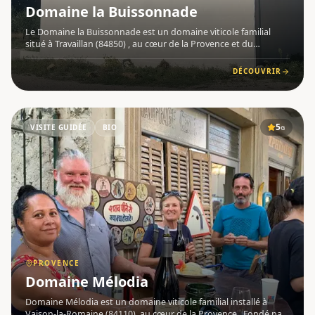
Domaine la Buissonnade
Le Domaine la Buissonnade est un domaine viticole familial
situé à Travaillan (84850) , au cœur de la Provence et du
vignoble des Côtes du Rhône . Fondé par David et Stéphanie
Monnier, dont l'aventure viticole indépendante débute en 2018
DÉCOUVRIR
av
5
VISITE GUIDÉE
BIO
G
PROVENCE
Domaine Mélodia
Domaine Mélodia est un domaine viticole familial installé à
Vaison-la-Romaine (84110), au cœur de la Provence . Fondé par