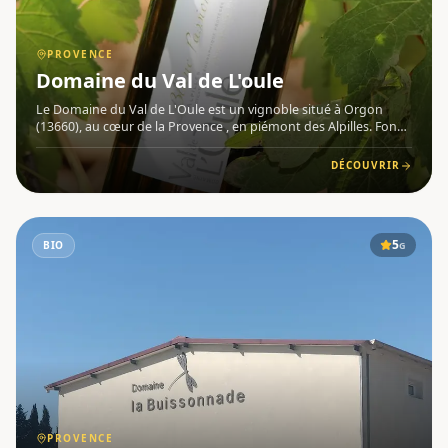
PROVENCE
Domaine du Val de L'oule
Le Domaine du Val de L'Oule est un vignoble situé à Orgon
(13660), au cœur de la Provence , en piémont des Alpilles. Fondé
en 2003 par Fabrice et Stéphanie Benoit, le domaine s'étend sur
50 hectares, dont treize plantés de vigne, entrecoupé
DÉCOUVRIR
5
BIO
G
PROVENCE