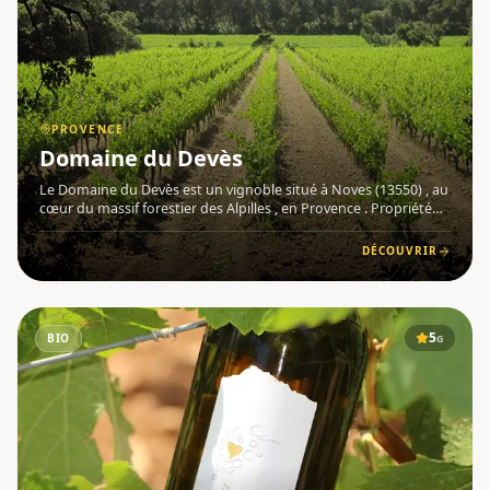
PROVENCE
Domaine du Devès
Le Domaine du Devès est un vignoble situé à Noves (13550) , au
cœur du massif forestier des Alpilles , en Provence . Propriété
de la famille Maltinti depuis 1955, ce domaine ancré dans un
terroir sableux et chaud est géré aujourd'hui par La
DÉCOUVRIR
5
BIO
G