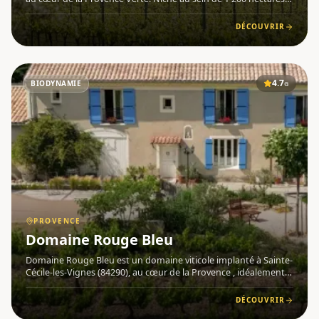
de nature préservée , dont 110 hectares de vignes cultivées en
agriculture biologique , il offre un cadre excepti
DÉCOUVRIR
4.7
BIODYNAMIE
G
PROVENCE
Domaine Rouge Bleu
Domaine Rouge Bleu est un domaine viticole implanté à Sainte-
Cécile-les-Vignes (84290), au cœur de la Provence , idéalement
situé entre les prestigieuses appellations de Gigondas et
Châteauneuf-du-Pape. Fondé en 2007, ce domaine de 12 hecta
DÉCOUVRIR