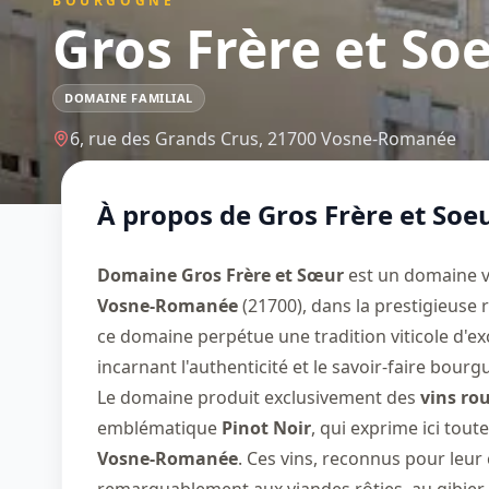
BOURGOGNE
Gros Frère et So
DOMAINE FAMILIAL
6, rue des Grands Crus,
21700
Vosne-Romanée
À propos de
Gros Frère et Soe
Domaine Gros Frère et Sœur
est un domaine vi
Vosne-Romanée
(21700), dans la prestigieuse
ce domaine perpétue une tradition viticole d'e
incarnant l'authenticité et le savoir-faire bourg
Le domaine produit exclusivement des
vins ro
emblématique
Pinot Noir
, qui exprime ici tout
Vosne-Romanée
. Ces vins, reconnus pour leur 
remarquablement aux viandes rôties, au gibier 