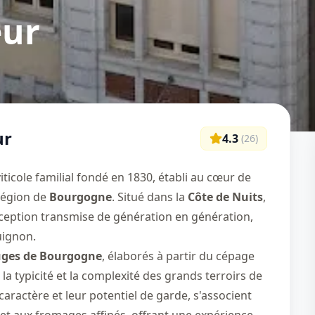
eur
ur
4.3
(
26
)
ticole familial fondé en 1830, établi au cœur de
 région de
Bourgogne
. Situé dans la
Côte de Nuits
,
xception transmise de génération en génération,
uignon.
uges de Bourgogne
, élaborés à partir du cépage
e la typicité et la complexité des grands terroirs de
caractère et leur potentiel de garde, s'associent
et aux fromages affinés, offrant une expérience