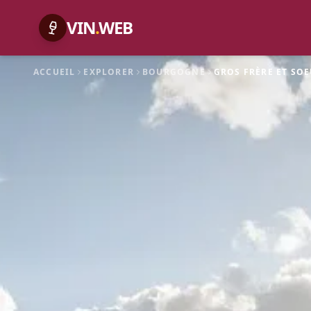
VIN
.
WEB
ACCUEIL
EXPLORER
BOURGOGNE
GROS FRÈRE ET SO