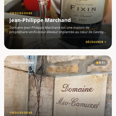
BOURGOGNE
Jean-Philippe Marchand
Domaine Jean-Philippe Marchand est une maison de
propriétaire-vinificateur-éleveur implantée au cœur de Gevrey-
Chambertin , en Bourgogne , dans la prestigieuse Côte de
Nuits. Héritier d'un domaine familial transmis sur plusieurs
DÉCOUVRIR
générations
4.1
OENOTOURISME
G
BOURGOGNE