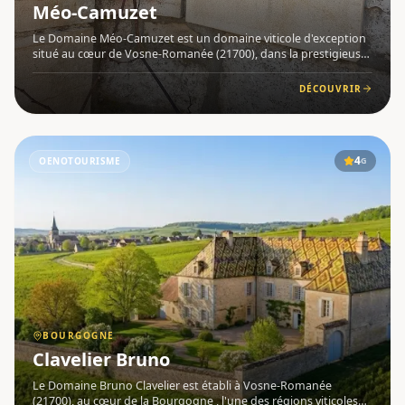
Méo-Camuzet
Le Domaine Méo-Camuzet est un domaine viticole d'exception
situé au cœur de Vosne-Romanée (21700), dans la prestigieuse
région de Bourgogne . Implanté au sein de la Côte de Nuits , ce
domaine familial jouit d'un accès privilégié à certains
DÉCOUVRIR
4
OENOTOURISME
G
BOURGOGNE
Clavelier Bruno
Le Domaine Bruno Clavelier est établi à Vosne-Romanée
(21700), au cœur de la Bourgogne , l'une des régions viticoles