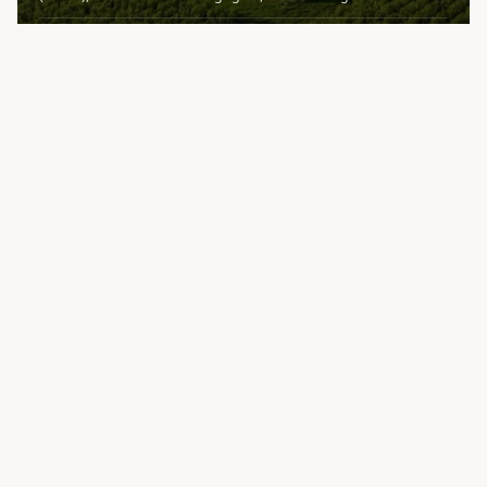
les plus prestigieuses au monde. Ce domaine artisanal tire sa
singularité d'un patrimoine exceptionnel de très vieilles vig
DÉCOUVRIR
APPELLATIONS VOISINES
Autres appellations
de Bourgogne
Bourgogne
L'AOC Bourgogne est l'appellation régionale de référence qui
couvre l'ensemble du vignoble bourguignon. Véritable porte
48
domaine
s
Beaune
Beaune est la capitale des vins de Bourgogne, une ville et une AOC
intimement liées à l'histoire du vignoble bourguignon