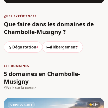
LES EXPÉRIENCES
Que faire dans les domaines
de
Chambolle-Musigny
?
🍷
🛏️
Dégustation
Hébergement
3
1
LES DOMAINES
5 domaines en Chambolle-
Musigny
Voir sur la carte
4.8
OENOTOURISME
G