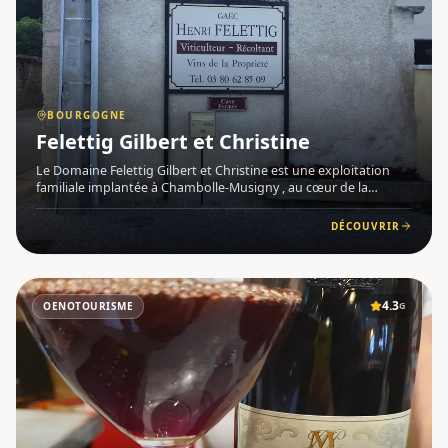
BOURGOGNE
Felettig Gilbert et Christine
Le Domaine Felettig Gilbert et Christine est une exploitation
familiale implantée à Chambolle-Musigny , au cœur de la
Bourgogne . S'étendant sur 13,5 hectares et une centaine de
parcelles, le vignoble couvre un vaste territoire allant de Ge
DÉCOUVRIR
4.3
OENOTOURISME
G