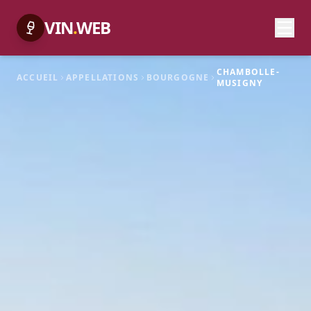
VIN
.
WEB
CHAMBOLLE-
ACCUEIL
APPELLATIONS
BOURGOGNE
MUSIGNY