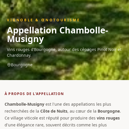
VIGNOBLE & ŒNOTOURISME
Appellation
Chambolle-
Musigny
Vins rouges d’Bourgogne, autour des cépages Pinot Noir et
Chardonnay.
Bourgogne
À PROPOS DE L'APPELLATION
Chambolle-Musigny
est l'une des appellations les plus
recherchées de la
Côte de Nuits
, au cœur de la
Bourgogne
.
Ce village viticole est réputé pour produire des
vins rouges
d'une élégance rare, souvent décrits comme les plus