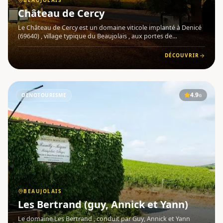
BEAUJOLAIS
Château de Cercy
Le Château de Cercy est un domaine viticole implanté à Denicé
(69640) , village typique du Beaujolais , aux portes de
Villefranche-sur-Saône. Conduit par Michel et Cyril Picard, ce
vignoble d'environ 32 hectares conjugue rigueur de la vitic
DÉCOUVRIR
4.9
OENOTOURISME
G
BEAUJOLAIS
Les Bertrand (guy, Annick et Yann)
Le domaine Les Bertrand , conduit par Guy, Annick et Yann