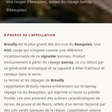
Vins rouges d’Beaujolais, autour du cépage Gamay.
Beaujolais
À PROPOS DE L'APPELLATION
Brouilly
est le plus grand des dix crus du
Beaujolais
, une
AOC
rouge qui s'impose comme une référence
incontournable de ce
vignoble
lyonnais. Produit
exclusivement à partir du cépage
Gamay
, ce cru séduit par
sa générosité aromatique et sa capacité à allier fraîcheur et
rondeur dans le verre.
Le terroir et les cépages de
Brouilly
L'appellation Brouilly repose entièrement sur le Gamay,
cépage roi du Beaujolais, qui exprime ici toute sa palette
fruitée. Les vins arborent des arômes caractéristiques de
cerise, de prune et de fleurs, reflets d'un terroir façonné par
des sols variés typiques de la région. L'appellation voisine