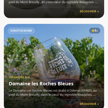
pied du Mont Brouilly , en plein cœur du vignoble Beaujolais .
Nicolas et Michelle Boudeau y cultivent 15 hectares de vignes
en véritables artisans vignerons, dans un souci constant
DÉCOUVRIR
5
OENOTOURISME
G
BEAUJOLAIS
Domaine les Roches Bleues
Le Domaine Les Roches Bleues est établi à Odenas (69460), au
pied du Mont Brouilly, dans le cœur du vignoble Beaujolais .
Niché sur le versant sud du Mont Brouilly, il bénéficie d'un
ensoleillement optimal et de sols de roches bleues métamo
DÉCOUVRIR