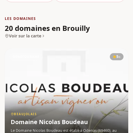
LES DOMAINES
20 domaines en Brouilly
Voir sur la carte
5
OENOTOURISME
G
BEAUJOLAIS
Domaine Nicolas Boudeau
Le Domaine Nicolas Boudeau est établi à Odenas (69460), au