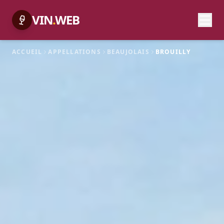
VIN
.
WEB
ACCUEIL
APPELLATIONS
BEAUJOLAIS
BROUILLY