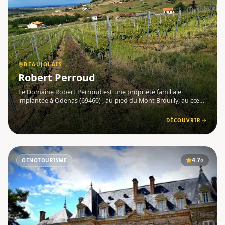
BEAUJOLAIS
Robert Perroud
Le Domaine Robert Perroud est une propriété familiale
implantée à Odenas (69460) , au pied du Mont Brouilly, au cœur
du Beaujolais . Installé aux Balloquets, dans une maison
typique en pierre de Brouilly perdue au milieu des vignes,
DÉCOUVRIR
Robert
4.7
OENOTOURISME
G