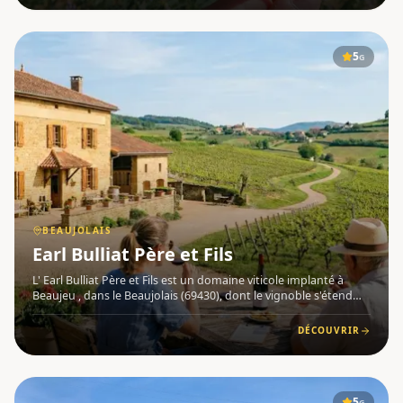
5
G
BEAUJOLAIS
Earl Bulliat Père et Fils
L' Earl Bulliat Père et Fils est un domaine viticole implanté à
Beaujeu , dans le Beaujolais (69430), dont le vignoble s'étend
sur environ 30 hectares de vignes situées essentiellement en
coteaux, réparties sur une dizaine de communes. Le d
DÉCOUVRIR
5
G