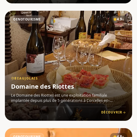
4.9
OENOTOURISME
G
BEAUJOLAIS
Domaine des Riottes
Le Domaine des Riottes est une exploitation familiale
implantée depuis plus de 5 générations à Corcelles-en-
Beaujolais (69220), au cœur du vignoble Beaujolais . Conduit
par Nathalie et Bernard Remuet, ce domaine à taille humaine
DÉCOUVRIR
cultive une
4.8
OENOTOURISME
G