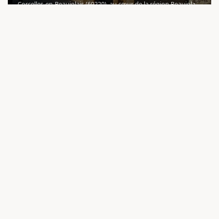
Corcelles-en-Beaujolais (69220), au cœur de la région Beaujolais
. Véritable forteresse médiévale nichée dans un parc arboré, il
s'impose comme l'une des adresses incontournables de l'
DÉCOUVRIR
4.6
VISITE DES CHAIS
G
BEAUJOLAIS
Domaine de la Ronze
Le Domaine de la Ronze est un vignoble familial situé à Régnié-
Durette , au cœur du Beaujolais (69430), perpétuant un savoir-
faire de vigneron transmis de père en fils depuis 1850. Porté
par la famille Bernardo, ce domaine incarne les valeu
DÉCOUVRIR