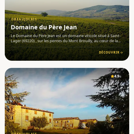
BEAUJOLAIS
Domaine du Père Jean
Le Domaine du Père Jean est un domaine viticole situé à Saint-
Lager (69220) , sur les pentes du Mont Brouilly, au cœur de la
région Beaujolais . Vignerons indépendants récoltants, la
famille Matray perpétue un savoir-faire ancré dans le ter
DÉCOUVRIR
4.9
G