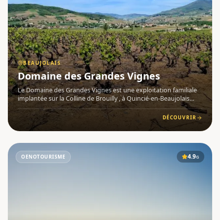
BEAUJOLAIS
Domaine des Grandes Vignes
Le Domaine des Grandes Vignes est une exploitation familiale
implantée sur la Colline de Brouilly , à Quincié-en-Beaujolais
(69430), au cœur du vignoble beaujolais . Géré par Jean-Claude
et Hervé Nesme, ce domaine perpétue des valeurs de tr
DÉCOUVRIR
4.9
OENOTOURISME
G