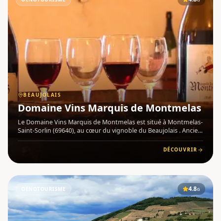
BEAUJOLAIS
Domaine Vins Marquis de Montmelas
Le Domaine Vins Marquis de Montmelas est situé à Montmelas-
Saint-Sorlin (69640), au cœur du vignoble du Beaujolais . Ancien
fief des Sires de Beaujeu, le château de Montmelas est la
propriété de la même famille depuis 1566 , témoignant d'un
DÉCOUVRIR
4.8
OENOTOURISME
G