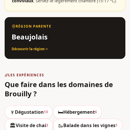
conviviaux
.
Servez-le légèrement chambré (15-17 °C).
RÉGION PARENTE
Beaujolais
Découvrir la région
LES EXPÉRIENCES
Que faire dans les domaines
de
Brouilly
?
🍷
🛏️
Dégustation
Hébergement
13
6
🏛️
🥾
Visite de chai
Balade dans les vignes
2
1