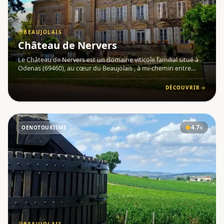
BEAUJOLAIS
Château de Nervers
Le Château de Nervers est un domaine viticole familial situé à
Odenas (69460), au cœur du Beaujolais , à mi-chemin entre
Lyon et Mâcon. Jean-Benoît et Tiphaine de Chabannes y
perpétuent une grande aventure familiale, travaillant dans un
DÉCOUVRIR
pro
4.7
OENOTOURISME
G