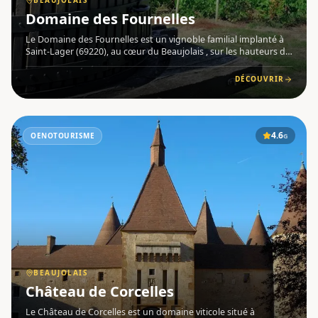
BEAUJOLAIS
Domaine des Fournelles
Le Domaine des Fournelles est un vignoble familial implanté à
Saint-Lager (69220), au cœur du Beaujolais , sur les hauteurs du
Mont Brouilly. Fondé en 1947 par François Bernillon, le domaine
est aujourd'hui conduit par Mariannick et Guillau
DÉCOUVRIR
4.6
OENOTOURISME
G
BEAUJOLAIS
Château de Corcelles
Le Château de Corcelles est un domaine viticole situé à