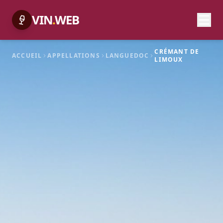
VIN
.
WEB
CRÉMANT DE
ACCUEIL
APPELLATIONS
LANGUEDOC
LIMOUX