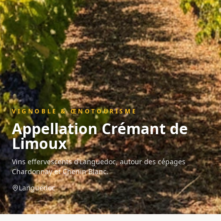
VIGNOBLE & ŒNOTOURISME
Appellation
Crémant de
Limoux
Vins effervescents d’Languedoc, autour des cépages
Chardonnay et Chenin Blanc.
Languedoc