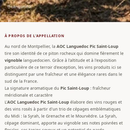
Languedoc
À PROPOS DE L'APPELLATION
Au nord de Montpellier, la
AOC
Languedoc Pic Saint-Loup
tire son identité de ce piton rocheux qui domine fièrement le
vignoble
languedocien. Grâce à l'altitude et à l'exposition
particulière de ce terroir d'exception, les vins produits ici se
distinguent par une fraîcheur et une élégance rares dans le
sud de la France.
La signature aromatique du
Pic Saint-Loup
: fraîcheur
méridionale et caractère
L'
AOC
Languedoc Pic Saint-Loup
élabore des vins rouges et
des vins rosés à partir d'un trio de cépages emblématiques
du Midi : la Syrah, le Grenache et le Mourvèdre. La Syrah,
cépage dominant, apporte au vignoble ses notes poivrées et
florales, ses tanins soyeux et un potentiel de garde