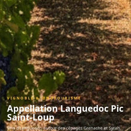
VIGNOBLE & ŒNOTOURISME
Appellation
Languedoc Pic
Saint-Loup
Vins d’Languedoc, autour des cépages Grenache et Syrah.