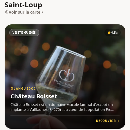
Saint-Loup
Voir sur la carte
4.8
VISITE GUIDÉE
G
LANGUEDOC
Château Boisset
Château Boisset est un domaine viticole familial d'exception
implanté à Valflaunès (34270) , au cœur de l'appellation Pic
Saint-Loup , dans la région Languedoc . Depuis au moins 1157,
ce terroir argilo-calcaire, plus frais et plus arrosé qu
DÉCOUVRIR