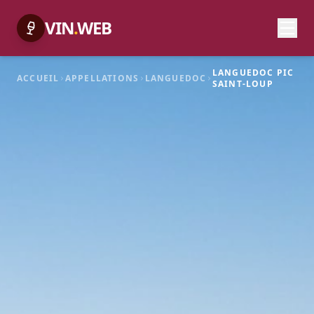
VIN
.
WEB
LANGUEDOC PIC
ACCUEIL
APPELLATIONS
LANGUEDOC
SAINT-LOUP