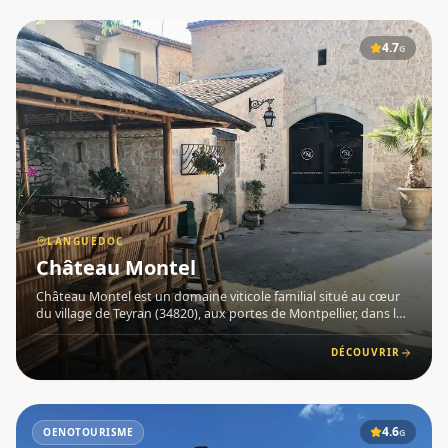
4.7
G
LANGUEDOC
Château Montel
Château Montel est un domaine viticole familial situé au cœur
du village de Teyran (34820), aux portes de Montpellier, dans la
région Languedoc . Installé dans un ensemble de bâtisses du
XIXe siècle, le domaine abrite cellier, chais de vini
DÉCOUVRIR
4.6
OENOTOURISME
G