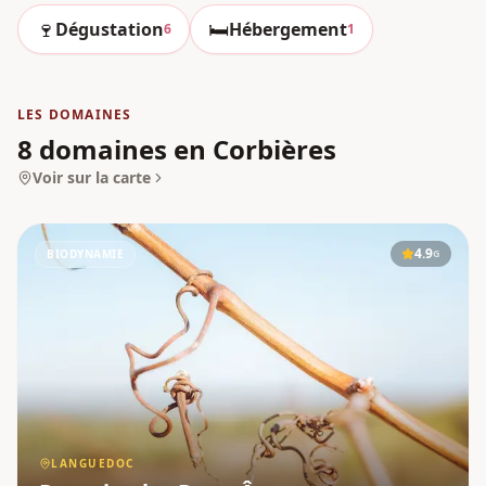
🍷
🛏️
Dégustation
Hébergement
6
1
LES DOMAINES
8 domaines en Corbières
Voir sur la carte
4.9
BIODYNAMIE
G
LANGUEDOC