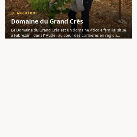
LANGUEDOC
Domaine du Grand Crès
Le Domaine du Grand Crès est un domaine viticole familial situé
à Fabrezan , dans l' Aude , au cœur des Corbières en région
Languedoc . Niché à 300 mètres d'altitude sur un plateau
argilo-calcaire caillouteux — le « Grand Crès » signifiant
DÉCOUVRIR
4.3
OENOTOURISME
G
SUD-OUEST