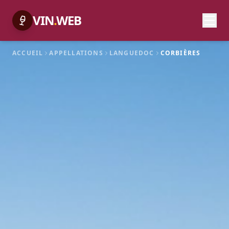
VIN
.
WEB
ACCUEIL
APPELLATIONS
LANGUEDOC
CORBIÈRES