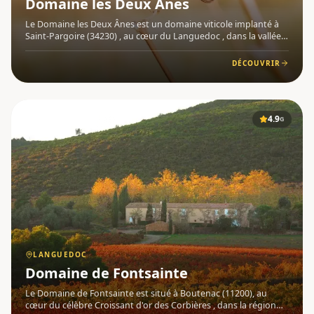
Domaine les Deux Ânes
Le Domaine les Deux Ânes est un domaine viticole implanté à
Saint-Pargoire (34230) , au cœur du Languedoc , dans la vallée
de l'Hérault. Récompensé d'une note de 4,9/5 sur Google, ce
domaine s'est imposé comme une référence incontournable d
DÉCOUVRIR
4.9
VUE PANORAMIQUE
G
LANGUEDOC
Domaine de Fontsainte
Le Domaine de Fontsainte est situé à Boutenac (11200), au
cœur du célèbre Croissant d'or des Corbières , dans la région