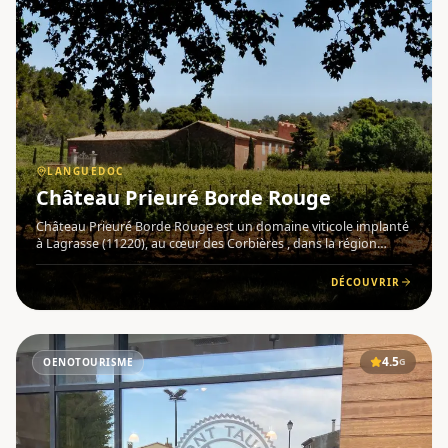
LANGUEDOC
Château Prieuré Borde Rouge
Château Prieuré Borde Rouge est un domaine viticole implanté
à Lagrasse (11220), au cœur des Corbières , dans la région
Languedoc . Le vignoble bénéficie d'une situation
géographique exceptionnelle : niché dans un cirque naturel
DÉCOUVRIR
ouvert vers
4.5
OENOTOURISME
G