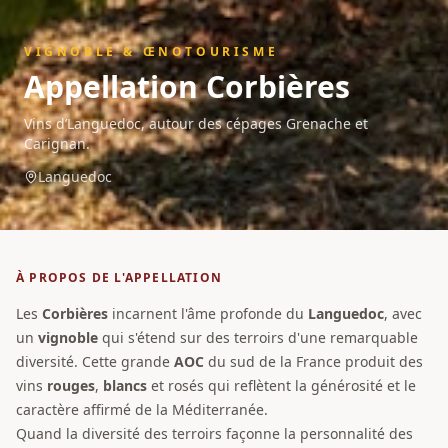
VIGNOBLE & ŒNOTOURISME
Appellation
Corbières
Vins d’Languedoc, autour des cépages Grenache et
Carignan.
Languedoc
À PROPOS DE L'APPELLATION
Les
Corbières
incarnent l'âme profonde du
Languedoc
, avec
un
vignoble
qui s'étend sur des terroirs d'une remarquable
diversité. Cette grande
AOC
du sud de la France produit des
vins
rouges
,
blancs
et rosés qui reflètent la générosité et le
caractère affirmé de la Méditerranée.
Quand la diversité des terroirs façonne la personnalité des