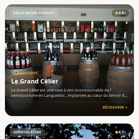
4.8
DÉGUSTATION GRATUITE
G
LANGUEDOC
Le Grand Célier
Le Grand Célier est une cave à vins incontournable de l'
oenotourisme en Languedoc , implantée au cœur du terroir de
Bize-Minervois (11120), dans l'Aude. Nichée au pied de la colline
du Pech, au milieu des vignes et des oliviers, cette anci
DÉCOUVRIR
4.7
OENOTOURISME
G