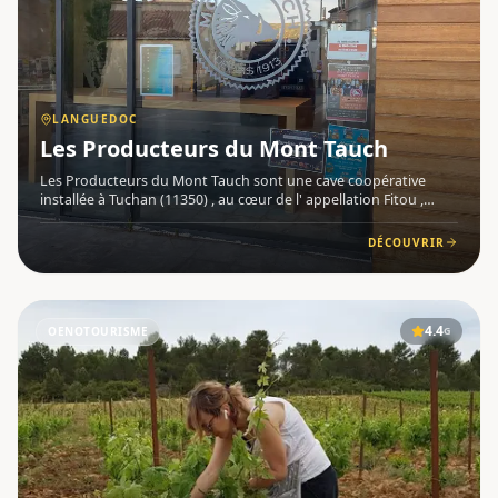
LANGUEDOC
Les Producteurs du Mont Tauch
Les Producteurs du Mont Tauch sont une cave coopérative
installée à Tuchan (11350) , au cœur de l' appellation Fitou ,
dans la région du Languedoc . Véritable référence locale, cette
structure réunit des vignerons engagés autour d'un territ
DÉCOUVRIR
4.4
OENOTOURISME
G