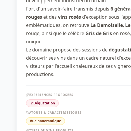
développement industriel ou urbain.
Fort d'un savoir-faire transmis depuis
6 généra
rouges
et des
vins rosés
d'exception sous l'app
emblématiques, on retrouve
La Demoiselle
,
Le
rouge, ainsi que le célèbre
Gris de Gris
en rosé,
unique.
Le domaine propose des sessions de
dégustat
découvrir ses vins dans un cadre naturel d'exc
visiteurs par l'accueil chaleureux de ses vigne
productions.
EXPÉRIENCES PROPOSÉES
🍷
Dégustation
ATOUTS & CARACTÉRISTIQUES
Vue panoramique
TYPES DE VINS PRODUITS