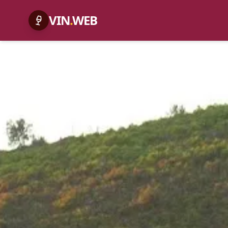
VIN
.
WEB
ACCUEIL
EXPLORER
LANGUEDOC
DOMAINE DE FONTS