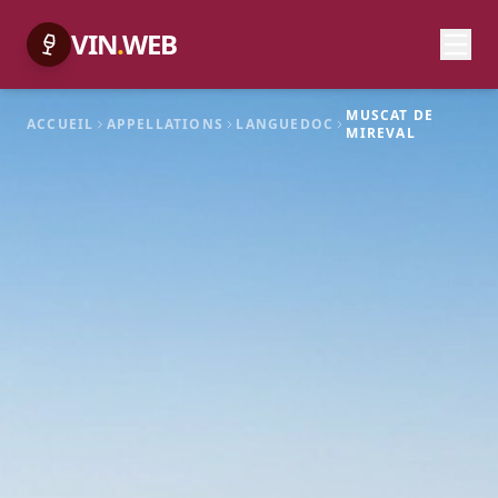
VIN
.
WEB
MUSCAT DE
ACCUEIL
APPELLATIONS
LANGUEDOC
MIREVAL