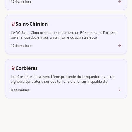
13
domaine
s
Saint-Chinian
L'AOC Saint-Chinian s'épanouit au nord de Béziers, dans l'arrière-
pays languedocien, sur un territoire où schistes et ca
10
domaine
s
Corbières
Les Corbières incarnent l'âme profonde du Languedoc, avec un
vignoble qui s'étend sur des terroirs d'une remarquable div
8
domaine
s
Terrasses du Larzac
Nichée dans les hauteurs du Languedoc, l'AOC Terrasses du Larzac
est une dénomination géographique d'altitude qui s'impo