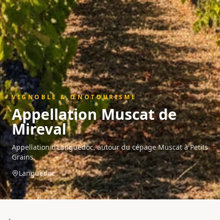
VIGNOBLE & ŒNOTOURISME
Appellation
Muscat de
Mireval
Appellation d’Languedoc, autour du cépage Muscat à Petits
Grains.
Languedoc